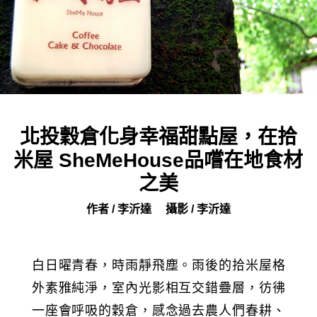
北投穀倉化身幸福甜點屋，在拾
米屋 SheMeHouse品嚐在地食材
之美
作者 / 李沂達
攝影 / 李沂達
白日曜青春，時雨靜飛塵。雨後的拾米屋格
外素雅純淨，室內光影相互交錯疊層，彷彿
一座會呼吸的穀倉，感念過去農人們春耕、