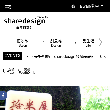
Taiwan/繁中
優沙龍
創風格
品生活
Salon
Design
Life
EVENTS
好相遇」sharedesign台灣品設計，五大特色主題，簡潔視
遊藝
食藝
Travel
Food&Drink