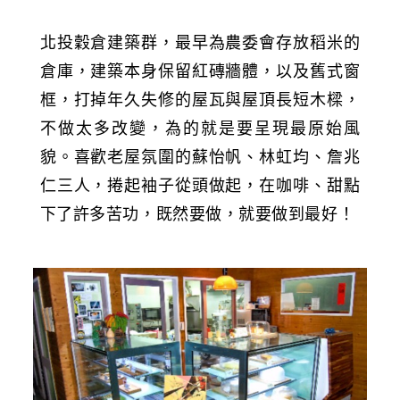
北投穀倉建築群，最早為農委會存放稻米的
倉庫，建築本身保留紅磚牆體，以及舊式窗
框，打掉年久失修的屋瓦與屋頂長短木樑，
不做太多改變，為的就是要呈現最原始風
貌。喜歡老屋氛圍的蘇怡帆、林虹均、詹兆
仁三人，捲起袖子從頭做起，在咖啡、甜點
下了許多苦功，既然要做，就要做到最好！