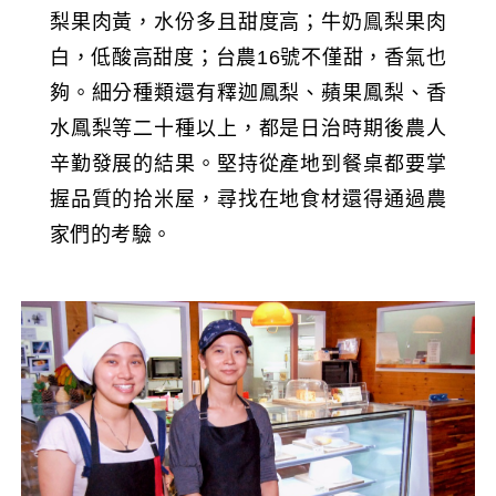
梨果肉黃，水份多且甜度高；牛奶鳯梨果肉
白，低酸高甜度；台農16號不僅甜，香氣也
夠。細分種類還有釋迦鳳梨、蘋果鳳梨、香
水鳳梨等二十種以上，都是日治時期後農人
辛勤發展的結果。堅持從產地到餐桌都要掌
握品質的拾米屋，尋找在地食材還得通過農
家們的考驗。