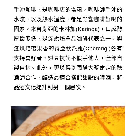
手沖咖啡，是咖啡店的靈魂，咖啡師手沖的
水流，以及熱水溫度，都是影響咖啡好喝的
因素。來自肯亞的卡林加(Karinga)，口感醇
厚酸度低，是深烘焙單品咖啡代表之一，與
淺烘焙帶果香的肯亞秋籠雞(Chorongi)各有
支持喜好者，烘豆技術不假手他人，全部自
製自銷。此外，更與得到國際大獎肯定的釀
酒師合作，釀造最適合搭配甜點的啤酒，將
品酒文化提升到另一個層次。