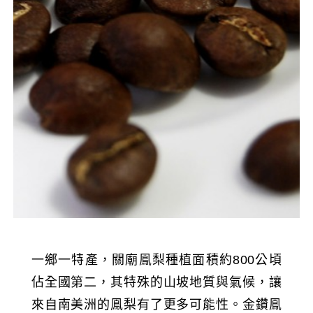
一鄉一特產，關廟鳯梨種植面積約800公頃
佔全國第二，其特殊的山坡地質與氣候，讓
來自南美洲的鳯梨有了更多可能性。金鑽鳯