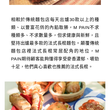
相較於傳統麵包店每天出爐30款以上的種
類、以豐富花俏的內餡取勝，M PAIN不求
種類多、不求數量多，但求健康與新鮮，且
堅持出爐最多款的法式長棍麵包。顛覆傳統
麵包店裡法式長棍常居配角的地位，M
PAIN期待顧客能夠懂得享受麥香濃郁、嚼勁
十足，他們真心喜歡也推薦的法式長棍。