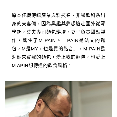
原本任職傳統產業與科技業、非餐飲科系出
身的夫妻倆，因為興趣與夢想遠赴國外從零
學起，丈夫專司麵包烘培，妻子負責甜點製
作，誕生了M PAIN。「PAIN是法文的麵
包，M是MY，也是買的諧音」，M PAIN歡
迎你來買我的麵包，愛上我的麵包，也愛上
M APIN想傳達的飲食風格。