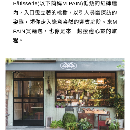
Pâtisserie(以下簡稱M PAIN)低矮的紅磚牆
內，入口曳立著的桃樹，以引人尋幽探訪的
姿態，領你走入綠意盎然的迎賓庭院。來M
PAIN買麵包，也像是來一趟療癒心靈的旅
程。