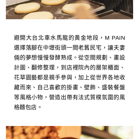
避開大台北車水馬龍的黃金地段，M PAIN
選擇落腳在中壢街頭一間老舊民宅，讓夫妻
倆的夢想慢慢發酵熟成。從空間規劃、畫設
計圖、翻修整理，到店裡院內的層架櫃面、
花草園藝都是親手參與，加上從世界各地收
藏而來、自己喜歡的掛畫、壁飾、盛裝餐盤
等風格小物，營造出帶有法式質樸氛圍的風
格麵包店。