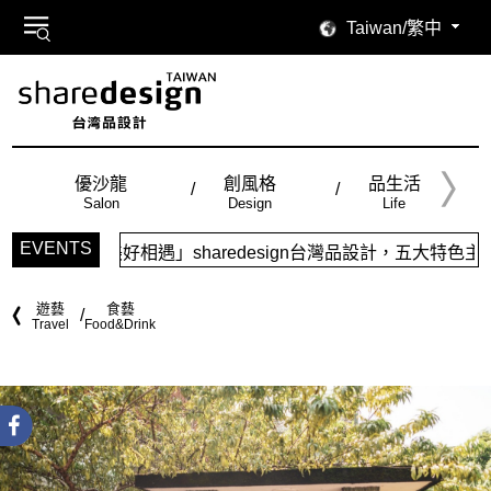
Taiwan/繁中
優沙龍
創風格
品生活
Salon
Design
Life
EVENTS
aredesign台灣品設計，五大特色主題，簡潔視覺配色，帶給
遊藝
食藝
Travel
Food&Drink