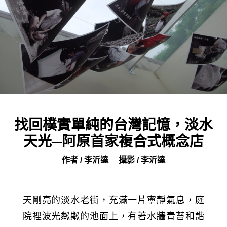
找回樸實單純的台灣記憶，淡水
天光─阿原首家複合式概念店
作者 / 李沂達
攝影 / 李沂達
天剛亮的淡水老街，充滿一片寧靜氣息，庭
院裡波光粼粼的池面上，有著水牆青苔和諧