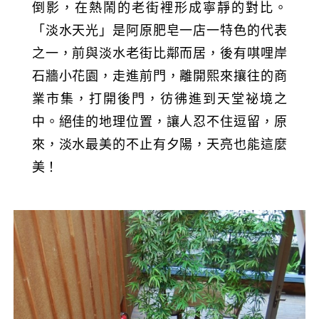
倒影，在熱鬧的老街裡形成寧靜的對比。
「淡水天光」是阿原肥皂一店一特色的代表
之一，前與淡水老街比鄰而居，後有唭哩岸
石牆小花園，走進前門，離開熙來攘往的商
業市集，打開後門，彷彿進到天堂祕境之
中。絕佳的地理位置，讓人忍不住逗留，原
來，淡水最美的不止有夕陽，天亮也能這麼
美！