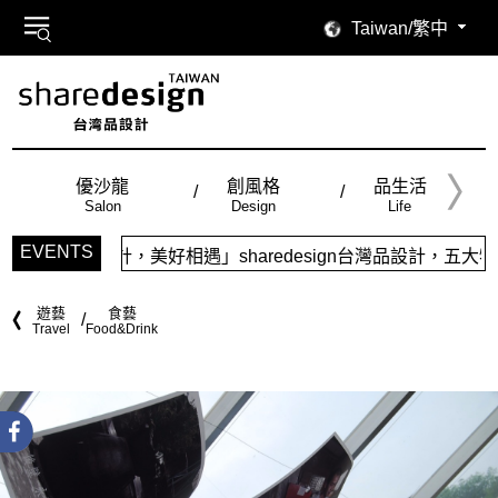
Taiwan/繁中
優沙龍
創風格
品生活
Salon
Design
Life
EVENTS
美好相遇」sharedesign台灣品設計，五大特色主題，簡潔視
遊藝
食藝
Travel
Food&Drink