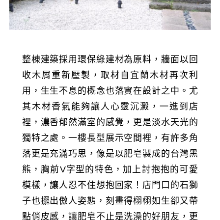
整棟建築採用環保綠建材為原料，牆面以回
收木屑重新壓製，取材自宜蘭木材再次利
用，生生不息的概念也落實在設計之中。尤
其木材香氣能夠讓人心靈沉澱，一進到店
裡，濃香郁然滿室的感覺，更是淡水天光的
獨特之處。一樓長型展示空間裡，有許多角
落更是充滿巧思，像是以肥皂製成的台灣黑
熊，胸前V字型的特色，加上討抱抱的可愛
模樣，讓人忍不住想抱回家！店門口的石獅
子也擺出傲人姿態，刻畫得栩栩如生卻又帶
點俏皮感，讓肥皂不止是洗澡的好朋友，更