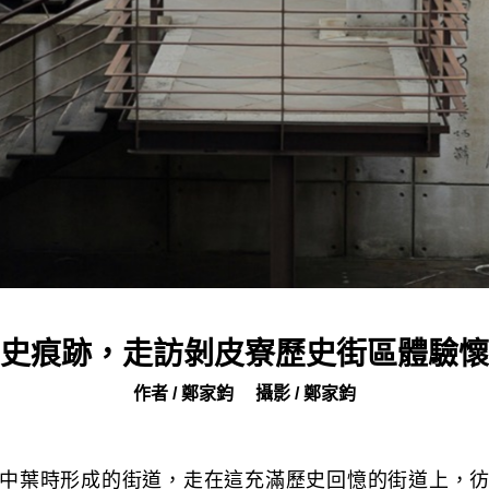
史痕跡，走訪剝皮寮歷史街區體驗懷
作者 / 鄭家鈞
攝影 / 鄭家鈞
中葉時形成的街道，走在這充滿歷史回憶的街道上，