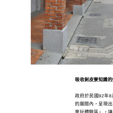
吸收剝皮寮知識的
政府於民國92年
的展間內，呈現出
童玩體驗區」，讓