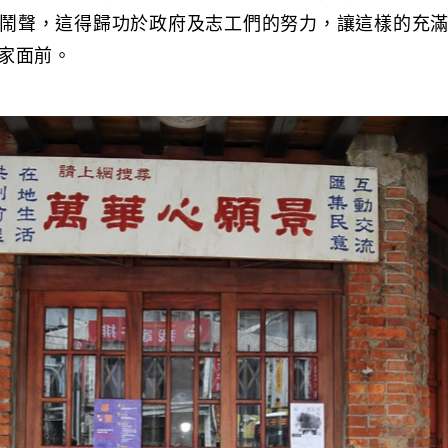
鬧聲，這得歸功於政府及志工們的努力，讓這樣的充
家面前。