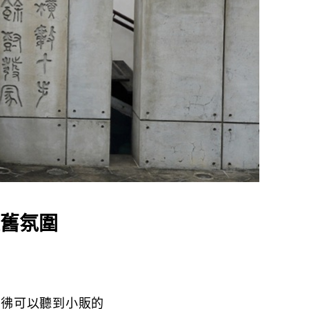
舊氛圍
彷彿可以聽到小販的