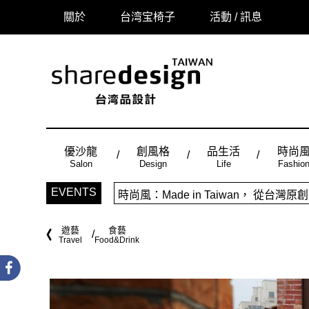
關於
台湾宝椅子
活動 / 訊息
優沙龍
創風格
品生活
時尚
Salon
Design
Life
Fashio
「品味設計，美好相遇」sharedes
EVENTS
時尚風：Made in Taiwan， 
遊藝
食藝
Travel
Food&Drink