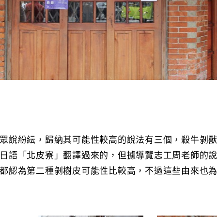
眾說紛紜，歸納其可能性較高的說法有三個，殺牛剝
日語「北皮寮」翻譯過來的，但據導覽志工周老師的
都認為第二種剝樹皮可能性比較高，不過這些由來也