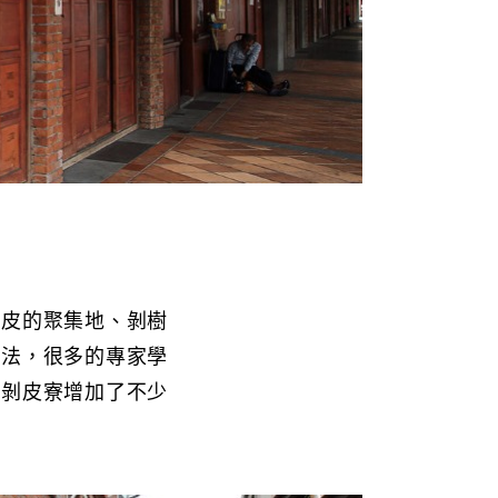
獸皮的聚集地、剝樹
說法，很多的專家學
為剝皮寮增加了不少