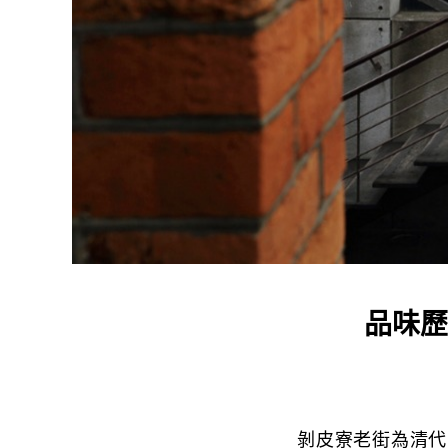
品味歷
剝皮寮老街為清代