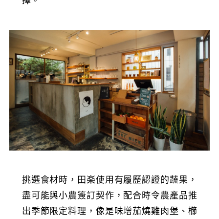
擇。
挑選食材時，田楽使用有履歷認證的蔬果，
盡可能與小農簽訂契作，配合時令農產品推
出季節限定料理，像是味增茄燒雞肉堡、櫛