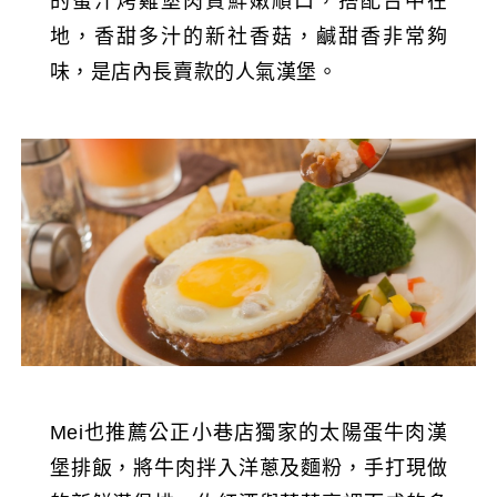
的蜜汁烤雞堡肉質鮮嫩順口，搭配台中在
地，香甜多汁的新社香菇，鹹甜香非常夠
味，是店內長賣款的人氣漢堡。
Mei也推薦公正小巷店獨家的太陽蛋牛肉漢
堡排飯，將牛肉拌入洋蔥及麵粉，手打現做