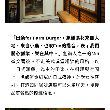
「田楽for Farm Burger，象徵食材來自大
地、來自小農，也取Fun的諧音，表示我們
開心創業，樂在其中。」
創辦人之一的Mei
微笑著說。不走美式漢堡粗獷的風格，以
「日式漢堡」為主的田楽，在料理與空間
上，處處流露細膩的日式精神，針對女性客
群，打造如同咖啡店般可以久坐聊天，慢慢
品嚐餐點的優雅環境。