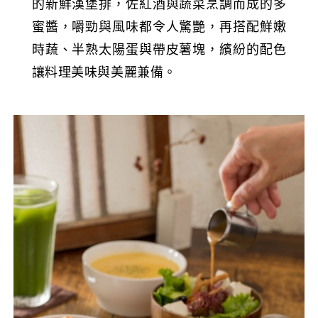
的新鮮漢堡排，佐紅酒與蔬菜烹調而成的多
蜜醬，嚼勁與風味都令人驚艷，再搭配鮮嫩
時蔬、半熟太陽蛋與帶皮薯塊，繽紛的配色
讓料理美味與美麗兼備。