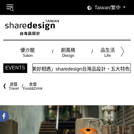
Taiwan/繁中
優沙龍
創風格
品生活
Salon
Design
Life
EVENTS
遇」sharedesign台灣品設計，五大特色主題，簡潔視覺配色
遊藝
食藝
Travel
Food&Drink