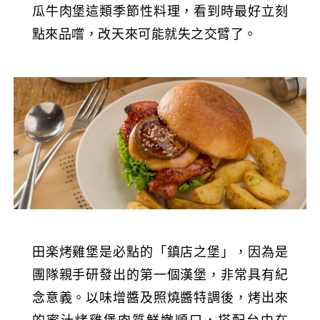
瓜牛肉堡這類季節性料理，看到時最好立刻
點來品嚐，改天來可能就失之交臂了。
田楽烤雞堡是必點的「鎮店之堡」，因為是
團隊親手研發出的第一個漢堡，非常具有紀
念意義。以味增醬及照燒醬特調後，烤出來