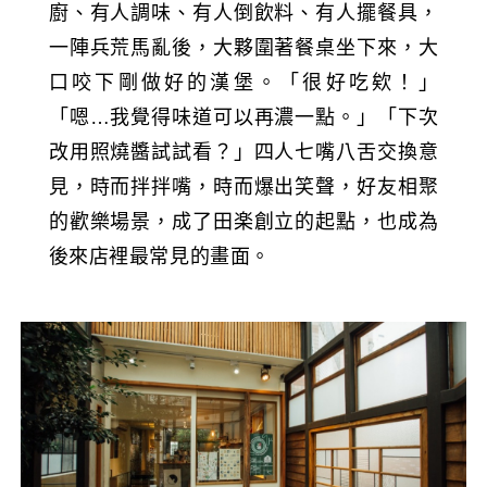
廚、有人調味、有人倒飲料、有人擺餐具，
一陣兵荒馬亂後，大夥圍著餐桌坐下來，大
口咬下剛做好的漢堡。「很好吃欸！」
「嗯…我覺得味道可以再濃一點。」「下次
改用照燒醬試試看？」四人七嘴八舌交換意
見，時而拌拌嘴，時而爆出笑聲，好友相聚
的歡樂場景，成了田楽
創立的起點，也成為
後來店裡最常見的畫面。