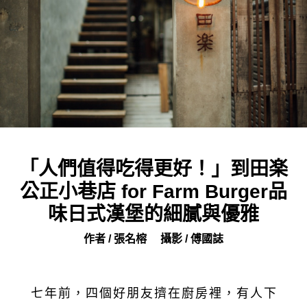
「人們值得吃得更好！」到田楽
公正小巷店 for Farm Burger品
味日式漢堡的細膩與優雅
作者 / 張名榕
攝影 / 傅國誌
七年前，四個好朋友擠在廚房裡，有人下