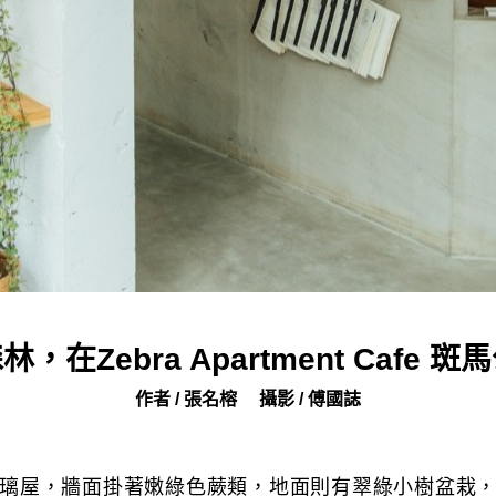
在Zebra Apartment Cafe
作者 / 張名榕
攝影 / 傅國誌
璃屋，牆面掛著嫩綠色蕨類，地面則有翠綠小樹盆栽