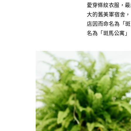
愛穿條紋衣服，最
大的舊美軍宿舍，
店因而命名為「斑
名為「斑馬公寓」