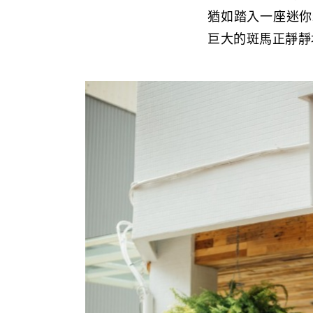
猶如踏入一座迷你
巨大的斑馬正靜靜