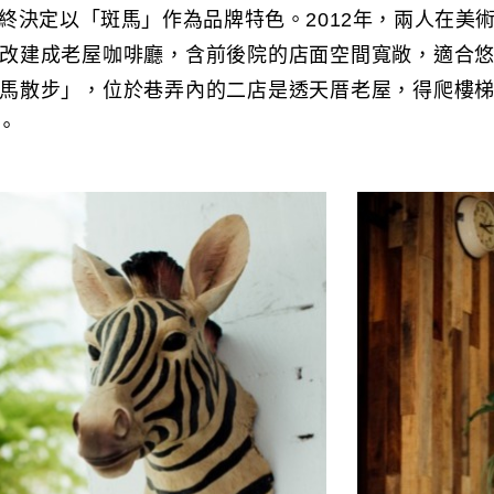
終決定以「斑馬」作為品牌特色。2012年，兩人在美
改建成老屋咖啡廳，含前後院的店面空間寬敞，適合
馬散步」，位於巷弄內的二店是透天厝老屋，得爬樓
。