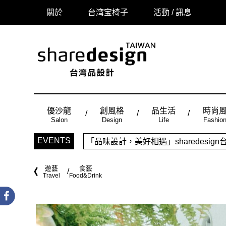
關於
台湾宝椅子
活動 / 訊息
優沙龍
創風格
品生活
時尚
Salon
Design
Life
Fashio
「品味設計，美好相遇」sharedes
EVENTS
時尚風：Made in Taiwan， 
遊藝
食藝
Travel
Food&Drink