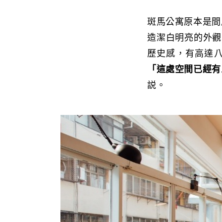
斑馬公寓原本是間
造潔白明亮的外觀
歷史感，有高達
「這處空間已經有
説。