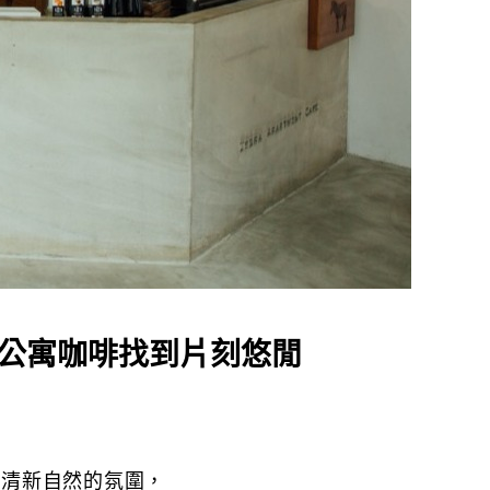
 斑馬公寓咖啡找到片刻悠閒
，清新自然的氛圍，