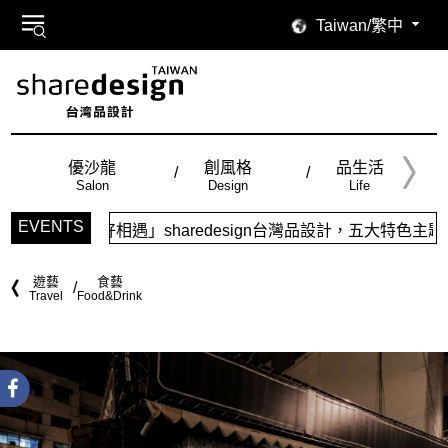
Taiwan/繁中
優沙龍
創風格
品生活
Salon
Design
Life
EVENTS
redesign台灣品設計，五大特色主題，簡潔視覺配色，帶給你
遊藝
食藝
Travel
Food&Drink