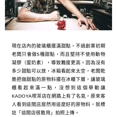
現在店內的玻璃櫃擺滿甜點，不過創業初期
老闆只會做5種甜點，而且堅持不使用動物
凝膠（蛋奶素），導致難度更高。因為沒有
多少甜點可以放，冰箱看起來太空，老闆乾
脆把做甜點的原物料擺在冰櫃下層，讓玻璃
櫃看起來滿一點，沒想到這個舉動讓
KADOYA喫茶店在網路上有了名氣，原來客
人看到這間店居然用這麼好的原物料，就標
註「這間店很敢用」拍照上傳。