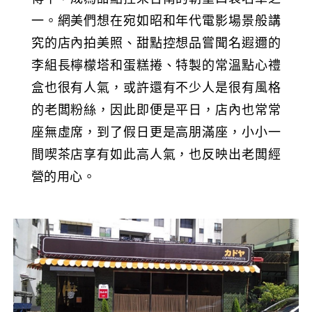
一。網美們想在宛如昭和年代電影場景般講
究的店內拍美照、甜點控想品嘗聞名遐邇的
李組長檸檬塔和蛋糕捲、特製的常溫點心禮
盒也很有人氣，或許還有不少人是很有風格
的老闆粉絲，因此即便是平日，店內也常常
座無虛席，到了假日更是高朋滿座，小小一
間喫茶店享有如此高人氣，也反映出老闆經
營的用心。