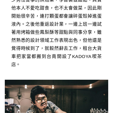
少男性從事的烘焙業，學習製做甜點。其實
他本人不愛吃甜食，也不太會做菜，因此剛
開始很辛苦，連打顆蛋都會讓碎蛋殼掉進蛋
液內。之後他重返設計業，一邊上班一邊試
著用烤箱做些鳳梨酥等甜點與同事分享，雖
然熟悉的設計領域工作表現出色，但他還是
覺得時候到了，就毅然辭去工作，租台大貨
車把家當都搬到台南開設了KADOYA喫茶
店。