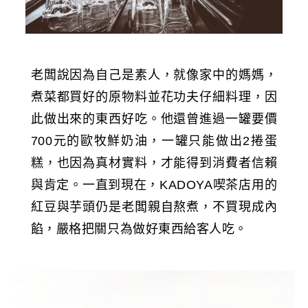
老闆說因為自己是素人，就像家中的媽媽，
煮菜都買好的原物料並花功夫仔細料理，因
此做出來的東西好吃。他還曾進過一罐要價
700元的歐牧鮮奶油，一罐只能做出2捲蛋
糕，也因為真材實料，才能得到消費者信賴
與肯定。一直到現在，KADOYA喫茶店用的
紅豆與芋頭仍是老闆親自熬煮，不買現成內
餡，嚴格把關只為做好東西給客人吃。