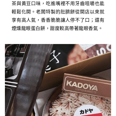
茶與黃豆口味，吃進嘴裡不用牙齒咀嚼也能
輕鬆化開。老闆特製的肚臍餅從開店以來就
享有高人氣，香香脆脆讓人停不了口；還有
煙燻龍眼蛋白餅，甜度較高帶著龍眼香氣。