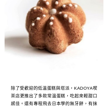
除了受歡迎的低溫蛋糕與塔派，KADOYA喫
茶店更推出了多款常溫蛋糕，吃起來輕甜口
感佳。還有專程飛去日本學的無牙餅，有抹