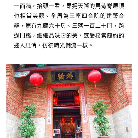
一面牆，抬頭一看，昂揚天際的馬背脊屋頂
也相當美觀。全厝為三座四合院的建築合
群，原有九廳六十房、三落一百二十門，跨
過門檻，細細品味它的美，感受樸素簡約的
迷人風情，彷彿時光倒流一樣。