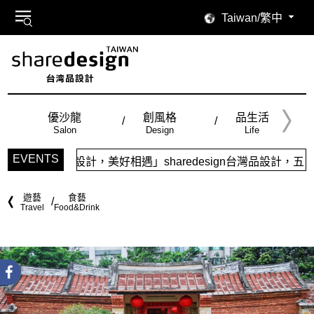
Taiwan/繁中
優沙龍
創風格
品生活
Salon
Design
Life
EVENTS
味設計，美好相遇」sharedesign台灣品設計，五大特色主題
遊藝
食藝
Travel
Food&Drink