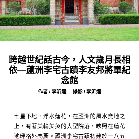
跨越世紀話古今，人文歲月長相
依—蘆洲李宅古蹟李友邦將軍紀
念館
作者 / 李沂達
攝影 / 李沂達
七星下地，浮水蓮花，在蘆洲的風水寶地之
上，有著美輪美奐的大型院落，映照在蓮花
池畔格外亮麗。蘆洲李宅古蹟初建於一八五