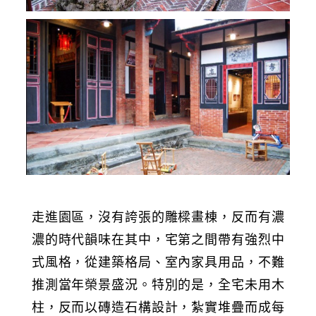
走進園區，沒有誇張的雕樑畫棟，反而有濃
濃的時代韻味在其中，宅第之間帶有強烈中
式風格，從建築格局、室內家具用品，不難
推測當年榮景盛況。特別的是，全宅未用木
柱，反而以磚造石構設計，紮實堆疊而成每