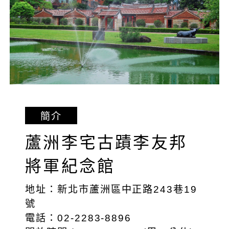
簡介
蘆洲李宅古蹟李友邦
將軍紀念館
地址：新北市蘆洲區中正路243巷19
號
電話：02-2283-8896