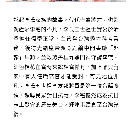
說起李氏家族的故事，代代皆為將才，也造
就蘆洲李宅的不凡。李氏三世祖士實公於清
季擔任儒學正堂，主管全台灣秀才科考業
務，後得光緒皇帝派令題繪中門書懸「外
翰」扁額，並敕派丹桂九鼎門神守護李宅。
紅色桂花在當時來說相當稀有，加上鼎只有
家中有人任職高官才能受封，可見地位非
凡。李氏五世祖李友邦將軍是第一位台籍將
領，領導民眾對日抗戰，李宅儼然成為抗日
志士聚會的歷史舞台，輝煌事蹟直至台灣光
復。