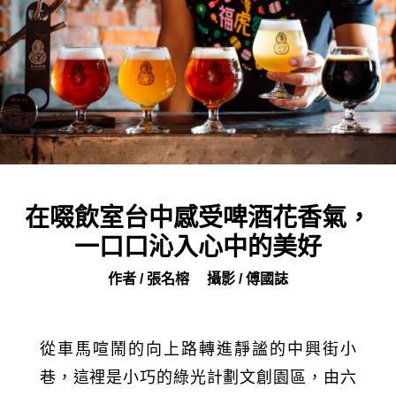
在啜飲室台中感受啤酒花香氣，
一口口沁入心中的美好
作者 / 張名榕
攝影 / 傅國誌
從車馬喧鬧的向上路轉進靜謐的中興街小
巷，這裡是小巧的綠光計劃文創園區，由六