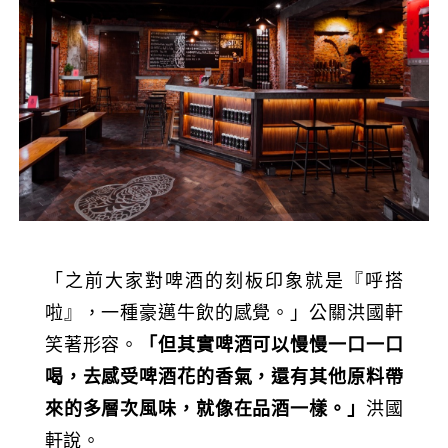
「之前大家對啤酒的刻板印象就是『呼搭
啦』，一種豪邁牛飲的感覺。」公關洪國軒
笑著形容。
「但其實啤酒可以慢慢一口一口
喝，去感受啤酒花的香氣，還有其他原料帶
來的多層次風味，就像在品酒一樣。」
洪國
軒說。