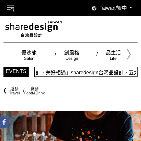
Taiwan/繁中
優沙龍
創風格
品生活
Salon
Design
Life
EVENTS
計，美好相遇」sharedesign台灣品設計，五大特色主題，
遊藝
食藝
Travel
Food&Drink