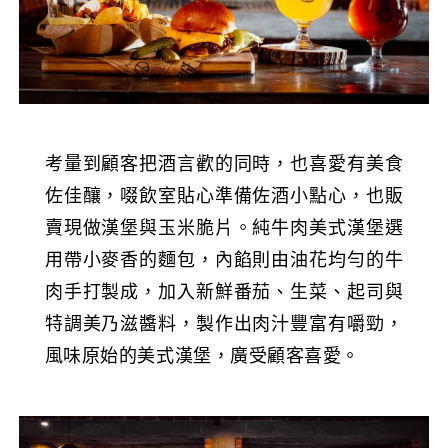
考量到顧客把酒言歡的同時，也喜愛有美食
佐佳釀，啜飲室貼心準備佐酒小點心，也販
賣現做漢堡與玉米脆片。純牛肉美式漢堡選
用帶小麥香的麵包，內餡則由油花均勻的牛
肉手打製成，加入新鮮番茄、生菜、起司與
特調美乃滋醬料，製作出肉汁豐富有嚼勁，
風味原始的美式漢堡，廣受顧客喜愛。