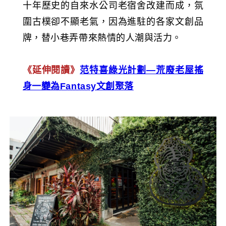
十年歷史的自來水公司老宿舍改建而成，氛
圍古樸卻不顯老氣，因為進駐的各家文創品
牌，替小巷弄帶來熱情的人潮與活力。
《延伸閱讀》
范特喜綠光計劃—荒廢老屋搖
身一變為Fantasy文創聚落