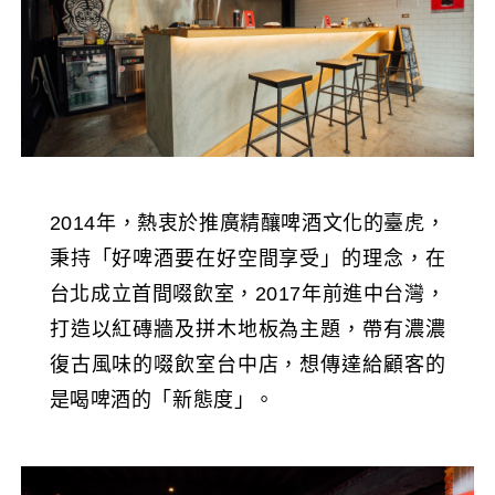
2014年，熱衷於推廣精釀啤酒文化的臺虎，
秉持「好啤酒要在好空間享受」的理念，在
台北成立首間啜飲室，2017年前進中台灣，
打造以紅磚牆及拼木地板為主題，帶有濃濃
復古風味的啜飲室台中店，想傳達給顧客的
是喝啤酒的「新態度」。