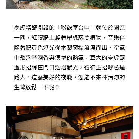
臺虎精釀開設的「啜飲室台中」就位於園區
一隅，紅磚牆上爬著翠綠藤蔓植物，音樂伴
隨著鵝黃色燈光從木製窗櫺流瀉而出，空氣
中飄浮著酒香與漢堡的熱氣，巨大的臺虎葫
蘆形招牌在門口熠熠發光，彷彿正招呼著過
路人，這麼美好的夜晚，怎能不來杯清涼的
生啤放鬆一下呢？