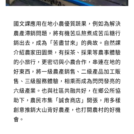
國文課應用在地小農優質蔬果，例如為解決
農產滯銷問題，將有機苦瓜熬煮成苦瓜糖行
銷出去，成為「苦盡甘來」的典故。自然課
介紹農家田園樂，有採茶、採果等農事體驗
的小旅行，更密切與小農合作，串連在地的
好東西，將一級農產銷售、二級產品加工販
售、三級服務體驗，相乘而成為閃閃發亮的
六級產業。也與社區共融共好，在鄉公所協
助下，農民市集「誠食商店」開張，用多樣
創意推銷大山背好農產，也打開農村的好機
會。