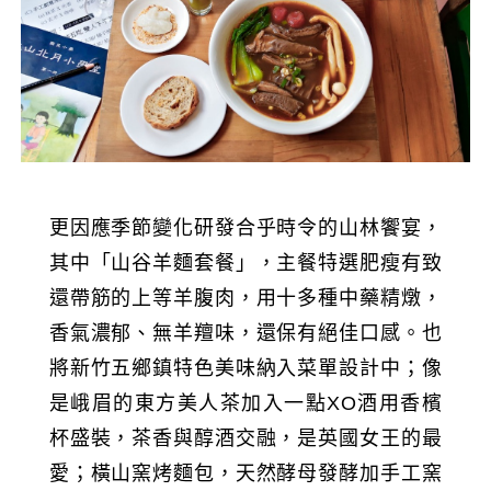
更因應季節變化研發合乎時令的山林饗宴，
其中「山谷羊麵套餐」，主餐特選肥瘦有致
還帶筋的上等羊腹肉，用十多種中藥精燉，
香氣濃郁、無羊羶味，還保有絕佳口感。也
將新竹五鄉鎮特色美味納入菜單設計中；像
是峨眉的東方美人茶加入一點XO酒用香檳
杯盛裝，茶香與醇酒交融，是英國女王的最
愛；橫山窯烤麵包，天然酵母發酵加手工窯