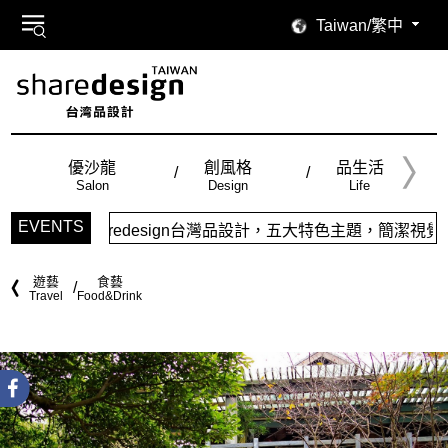
Taiwan/繁中
優沙龍
創風格
品生活
Salon
Design
Life
EVENTS
sign台灣品設計，五大特色主題，簡潔視覺配色，帶給你最舒適的
遊藝
食藝
Travel
Food&Drink