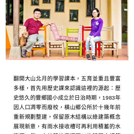
翻開大山北月的學習課本，五育並重且豐富
多樣，首先用歷史課來認識這裡的源起：歷
史悠久的豐鄉國小成立於日治時期，1983年
因人口凋零而廢校，橫山鄉公所於十幾年前
重新規劃整建，保留原木結構以綠建築概念
展現新意，有雨水接收槽可再利用積蓄的水