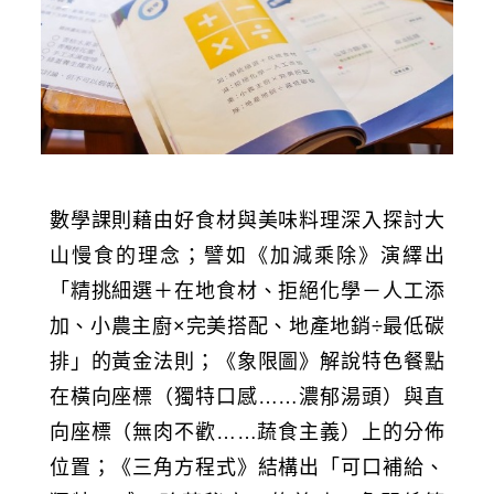
數學課則藉由好食材與美味料理深入探討大
山慢食的理念；譬如《加減乘除》演繹出
「精挑細選＋在地食材、拒絕化學－人工添
加、小農主廚×完美搭配、地產地銷÷最低碳
排」的黃金法則；《象限圖》解說特色餐點
在橫向座標（獨特口感……濃郁湯頭）與直
向座標（無肉不歡……蔬食主義）上的分佈
位置；《三角方程式》結構出「可口補給、