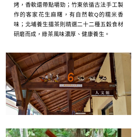
烤，香軟還帶點嚼勁；竹東依循古法手工製
作的客家花生麻糬，有自然軟Q的糯米香
味；北埔養生擂茶則精選二十二種五穀食材
研磨而成，綠茶風味濃厚、健康養生。