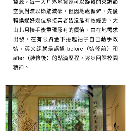
資源，每一大片落地窗還可以旋轉開來調節
空氣對流以節能減碳，但因地處偏僻，先後
轉換過好幾位承接業者皆沒能有效經營。大
山北月接手後重現原有的價值、由在地需求
出發，在有限資金下捲起袖子自己動手改
裝，英文課就是講述 before（裝修前）和
after（裝修後）的點滴歷程，逐步回歸校園
精神。