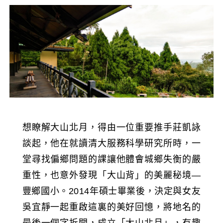
想瞭解大山北月，得由一位重要推手莊凱詠
談起，他在就讀清大服務科學研究所時，一
堂尋找偏鄉問題的課讓他體會城鄉失衡的嚴
重性，也意外發現「大山背」的美麗秘境—
豐鄉國小。2014年碩士畢業後，決定與女友
吳宜靜一起重啟這裏的美好回憶，將地名的
最後一個字拆開，成立「大山北月」，有趣