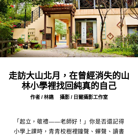
走訪大山北月，在曾經消失的山
林小學裡找回純真的自己
作者 / 林鐫
攝影 / 日爾攝影工作室
「起立，敬禮——老師好！」你是否還記得
小學上課時，青青校樹裡鐘聲、蟬聲、讀書