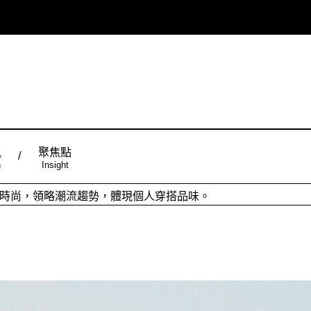
風
聚焦點
n
Insight
ign台灣品設計，五大特色主題，簡潔視覺配色，帶給你最舒適的閱
從台灣原創時尚，領略潮流趨勢，體現個人穿搭品味。