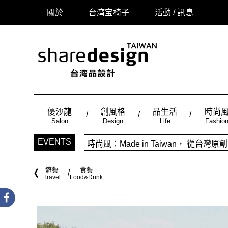
關於
台湾宝椅子
活動 / 訊息
優沙龍
創風格
品生活
時尚
Salon
Design
Life
Fashio
「品味設計，美好相遇」sharedes
EVENTS
時尚風：Made in Taiwan， 
遊藝
食藝
Travel
Food&Drink