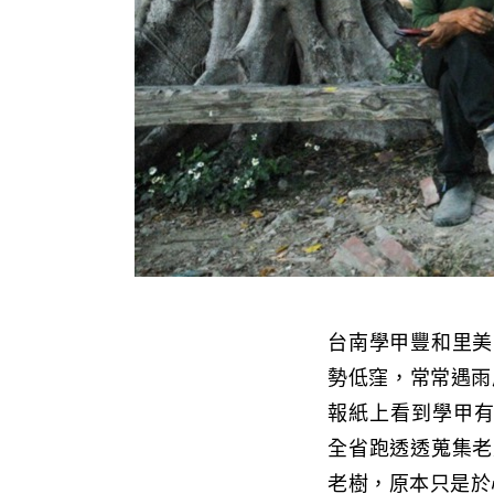
台南學甲豐和里美
勢低窪，常常遇雨
報紙上看到學甲有
全省跑透透蒐集老
老樹，原本只是於