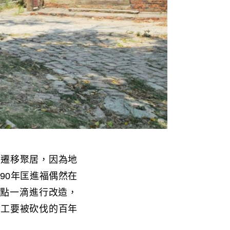
人遷移聚居，因為地
90年匡進福偶然在
一點一滴進行改造，
施工要被砍伐的百年