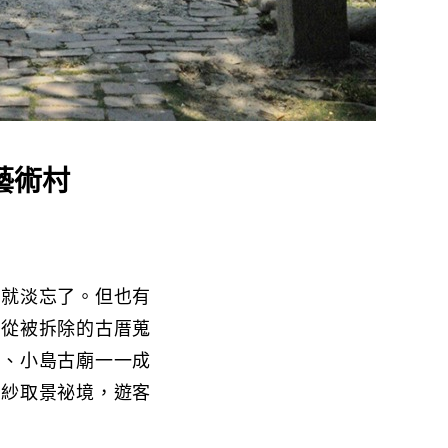
藝術村
也就淡忘了。但也有
。從被拆除的古厝蒐
屋、小島古廟一一成
婚紗取景祕境，遊客