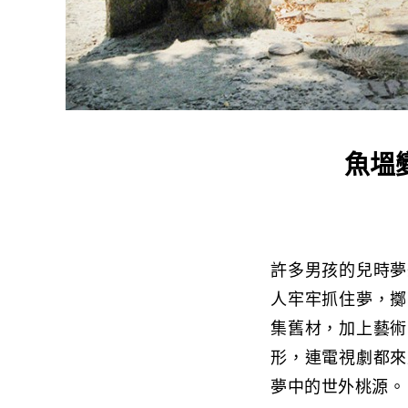
魚塭
許多男孩的兒時夢
人牢牢抓住夢，擲
集舊材，加上藝術
形，連電視劇都來
夢中的世外桃源。