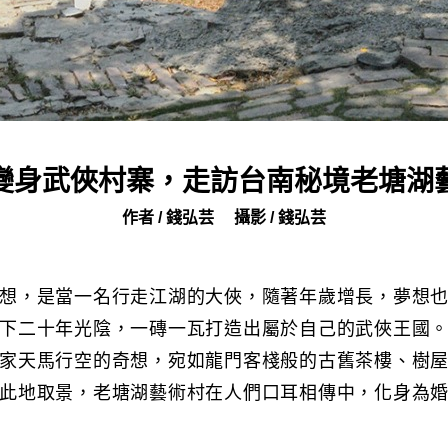
變身武俠村寨，走訪台南秘境老塘湖
作者 / 錢弘芸
攝影 / 錢弘芸
想，是當一名行走江湖的大俠，隨著年歲增長，夢想
下二十年光陰，一磚一瓦打造出屬於自己的武俠王國
家天馬行空的奇想，宛如龍門客棧般的古舊茶樓、樹
此地取景，老塘湖藝術村在人們口耳相傳中，化身為