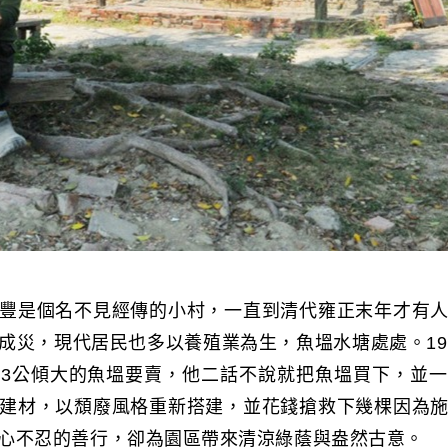
豐是個名不見經傳的小村，一直到清代雍正末年才有
成災，現代居民也多以養殖業為生，魚塭水塘處處。19
3公傾大的魚塭要賣，他二話不說就把魚塭買下，並
建材，以頹廢風格重新搭建，並花錢搶救下幾棵因為
心不忍的善行，卻為園區帶來清涼綠蔭與盎然古意。