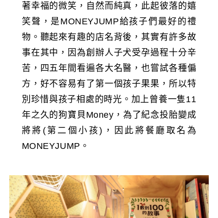
著幸福的微笑，自然而純真，此起彼落的嬉
笑聲，是MONEYJUMP給孩子們最好的禮
物。聽起來有趣的店名背後，其實有許多故
事在其中，因為創辦人子犬受孕過程十分辛
苦，四五年間看遍各大名醫，也嘗試各種偏
方，好不容易有了第一個孩子果果，所以特
別珍惜與孩子相處的時光。加上曾養一隻11
年之久的狗寶貝Money，為了紀念投胎變成
將將(第二個小孩)，因此將餐廳取名為
MONEYJUMP。