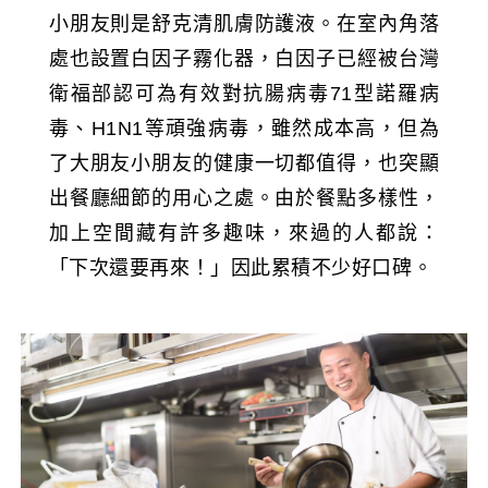
小朋友則是舒克清肌膚防護液。在室內角落
處也設置白因子霧化器，白因子已經被台灣
衛福部認可為有效對抗腸病毒71型諾羅病
毒、H1N1等頑強病毒，雖然成本高，但為
了大朋友小朋友的健康一切都值得，也突顯
出餐廳細節的用心之處。由於餐點多樣性，
加上空間藏有許多趣味，來過的人都說：
「下次還要再來！」因此累積不少好口碑。