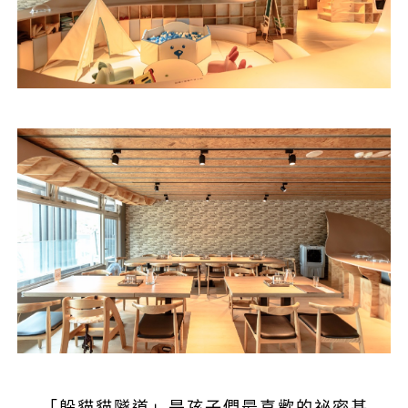
「躲貓貓隧道」是孩子們最喜歡的祕密基