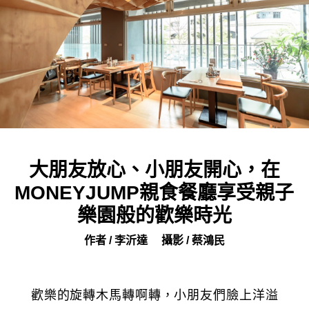
大朋友放心、小朋友開心，在
MONEYJUMP親食餐廳享受親子
樂園般的歡樂時光
作者 / 李沂達
攝影 / 蔡鴻民
歡樂的旋轉木馬轉啊轉，小朋友們臉上洋溢