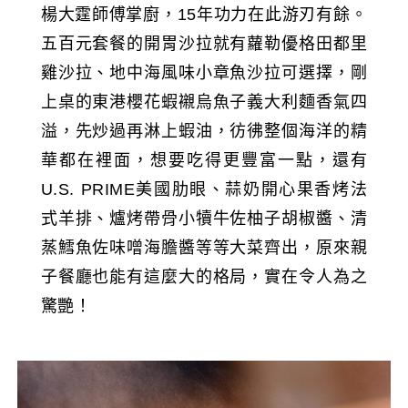
楊大霆師傅掌廚，15年功力在此游刃有餘。
五百元套餐的開胃沙拉就有蘿勒優格田都里
雞沙拉、地中海風味小章魚沙拉可選擇，剛
上桌的東港櫻花蝦襯烏魚子義大利麵香氣四
溢，先炒過再淋上蝦油，彷彿整個海洋的精
華都在裡面，想要吃得更豐富一點，還有
U.S. PRIME美國肋眼、蒜奶開心果香烤法
式羊排、爐烤帶骨小犢牛佐柚子胡椒醬、清
蒸鱈魚佐味噌海膽醬等等大菜齊出，原來親
子餐廳也能有這麼大的格局，實在令人為之
驚艷！