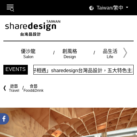
Taiwan/繁中
優沙龍
創風格
品生活
Salon
Design
Life
EVENTS
aredesign台灣品設計，五大特色主題，簡潔視覺配色，帶給
遊藝
食藝
Travel
Food&Drink