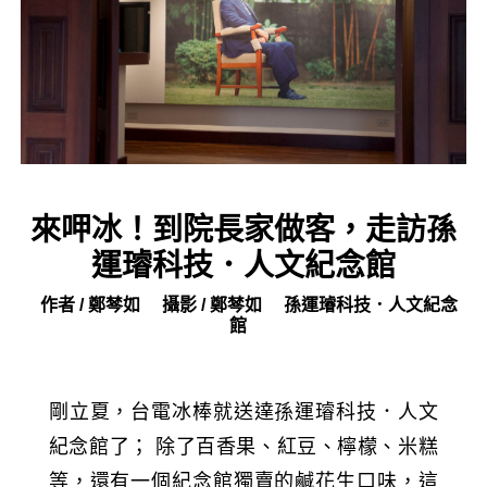
來呷冰！到院長家做客，走訪孫
運璿科技．人文紀念館
作者 / 鄭棽如
攝影 / 鄭棽如
孫運璿科技．人文紀念
館
剛立夏，台電冰棒就送達孫運璿科技．人文
紀念館了； 除了百香果、紅豆、檸檬、米糕
等，還有一個紀念館獨賣的鹹花生口味，這