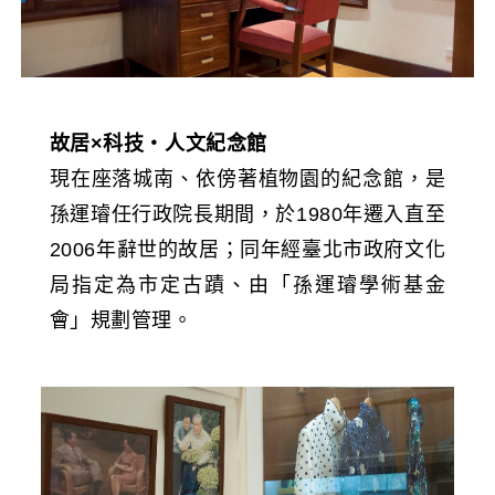
故居×科技・人文紀念館
現在座落城南、依傍著植物園的紀念館，是
孫運璿任行政院長期間，於1980年遷入直至
2006年辭世的故居；同年經臺北市政府文化
局指定為市定古蹟、由「孫運璿學術基金
會」規劃管理。