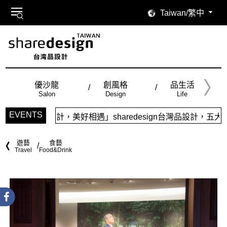
Taiwan/繁中
優沙龍
創風格
品生活
Salon
Design
Life
EVENTS
好相遇」sharedesign台灣品設計，五大特色主題，簡潔視
遊藝
食藝
Travel
Food&Drink