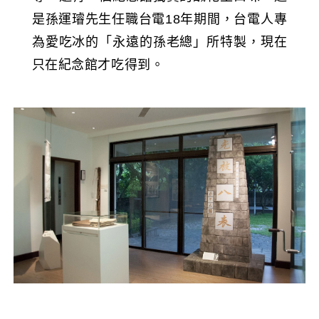
是孫運璿先生任職台電18年期間，台電人專
為愛吃冰的「永遠的孫老總」所特製，現在
只在紀念館才吃得到。