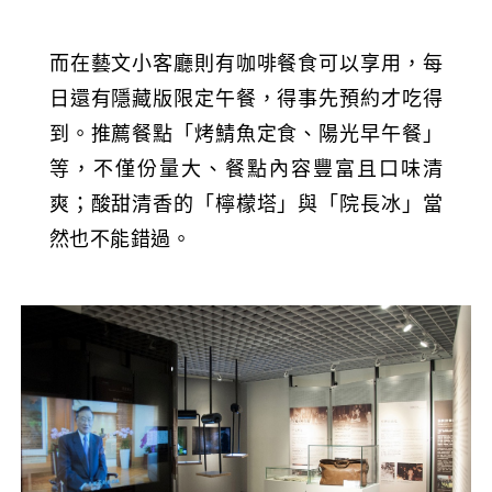
而在藝文小客廳則有咖啡餐食可以享用，每
日還有隱藏版限定午餐，得事先預約才吃得
到。推薦餐點「烤鯖魚定食、陽光早午餐」
等，不僅份量大、餐點內容豐富且口味清
爽；酸甜清香的「檸檬塔」與「院長冰」當
然也不能錯過。