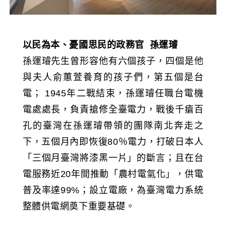
以民為本、憂國思民的政務官
孫運璿
孫運璿先生曾形容他有六個孩子，四個是他
與夫人俞蕙萱養育的孩子們，第五個是台
電； 1945年二戰結束，孫運璿任職台電機
電處處長，負責搶修全臺電力，戰後千瘡百
孔的臺灣在孫運璿帶領的團隊南北奔走之
下，五個月內即恢復80％電力，打破日本人
「三個月臺灣將漆黑一片」的斷言；且在台
電服務近20年間推動「農村電氣化」，供電
普及率達99%；設立電廠，為臺灣電力系統
整體供電網奠下重要基礎。