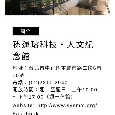
簡介
孫運璿科技・人文紀
念館
地址：台北市中正區重慶南路二段6巷
10號
電話：(02)2311-2940
開放時間：週二至週日，上午10:00
～下午17:00（週一休館）
website:
http://www.sysmm.org/
Facebook: