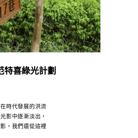
范特喜綠光計劃
蔽在時代發展的洪流
在光影中逐漸淡出，
光影，我們還從這裡