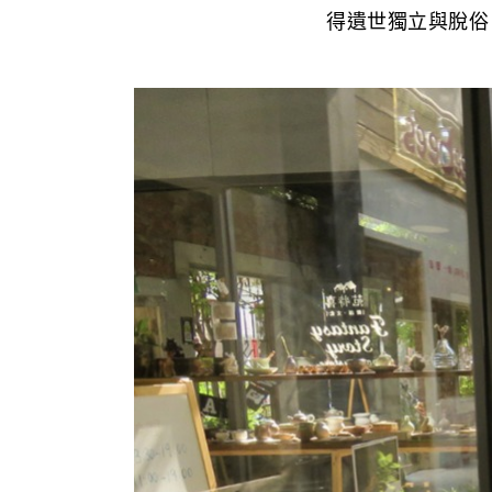
得遺世獨立與脫俗