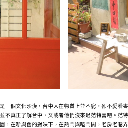
是一個文化沙漠，台中人在物質上並不窮，卻不愛看
並不真正了解台中，又或者他們沒來過范特喜吧。范
園，在新與舊的對映下，在熱鬧與喧鬧間，老房老巷