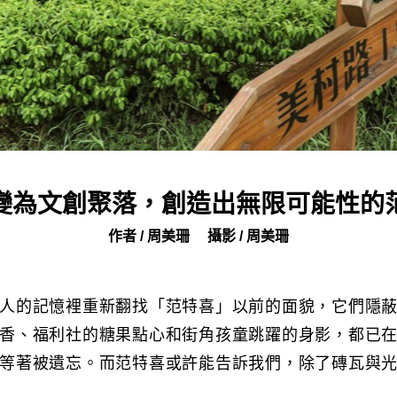
變為文創聚落，創造出無限可能性的
作者 / 周美珊
攝影 / 周美珊
人的記憶裡重新翻找「范特喜」以前的面貌，它們隱
香、福利社的糖果點心和街角孩童跳躍的身影，都已
等著被遺忘。而范特喜或許能告訴我們，除了磚瓦與