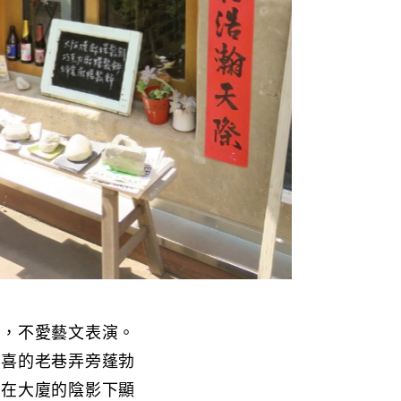
書，不愛藝文表演。
特喜的老巷弄旁蓬勃
弄在大廈的陰影下顯