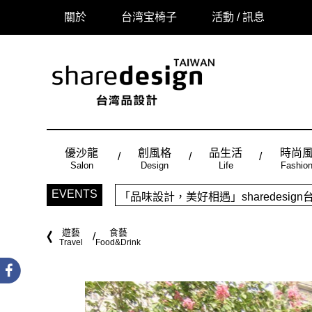
關於
台湾宝椅子
活動 / 訊息
優沙龍
創風格
品生活
時尚
Salon
Design
Life
Fashio
「品味設計，美好相遇」sharedes
EVENTS
時尚風：Made in Taiwan， 
遊藝
食藝
Travel
Food&Drink