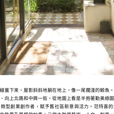
線蓋下來，屋影斜斜地躺在地上，像一尾擱淺的鯨魚
、向上北路和中興一街，從地圖上看是半抱著勤美綠
了微型創業創作者，賦予舊社區新意與活力。范特喜的