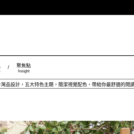
風
聚焦點
n
Insight
ign台灣品設計，五大特色主題，簡潔視覺配色，帶給你最舒適的閱
從台灣原創時尚，領略潮流趨勢，體現個人穿搭品味。