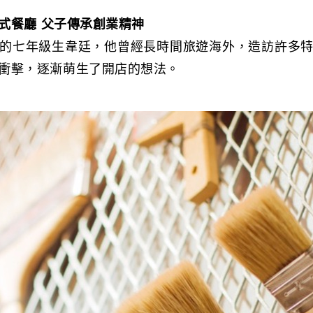
式餐廳
父子傳承創業精神
的七年級生韋廷，他曾經長時間旅遊海外，造訪許多
衝擊，逐漸萌生了開店的想法。