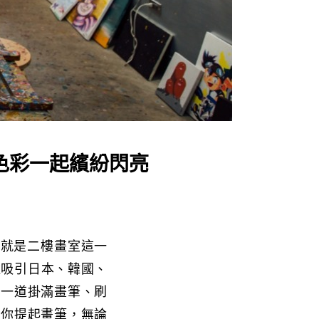
與色彩一起繽紛閃亮
，就是二樓畫室這一
還吸引日本、韓國、
有一道掛滿畫筆、刷
約你提起畫筆，無論