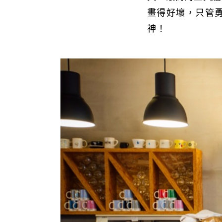
畫得好壞，只管勇
神！