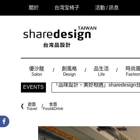
關於
台湾宝椅子
活動 / 訊息
優沙龍
創風格
品生活
時尚
Salon
Design
Life
Fashio
「品味設計，美好相遇」sharedes
EVENTS
時尚風：Made in Taiwan， 
遊藝
食藝
Travel
Food&Drink