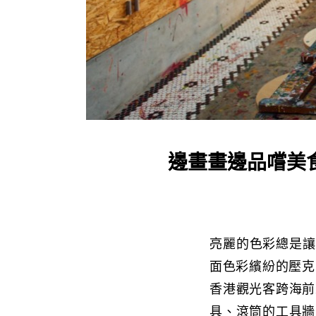
邊畫畫邊品嚐美食
亮麗的色彩總是讓
面色彩繽紛的壓克
香港觀光客跨海前
具、滾筒的工具牆