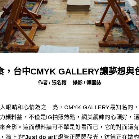
，台中CMYK GALLERY讓夢想
作者 / 張名榕
攝影 / 傅國誌
人眼睛和心情為之一亮，CMYK GALLERY最知名的
力顏料牆，不僅是IG拍照熱點，網美網帥的心頭好，
來合影。這面顏料牆可不單是好看而已，它的對面還
，牆上的”
Just do art
”燈管正閃閃發光，彷彿正在邀