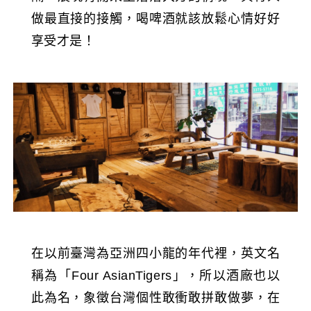
做最直接的接觸，喝啤酒就該放鬆心情好好
享受才是！
在以前臺灣為亞洲四小龍的年代裡，英文名
稱為「Four AsianTigers」，所以酒廠也以
此為名，象徵台灣個性敢衝敢拼敢做夢，在