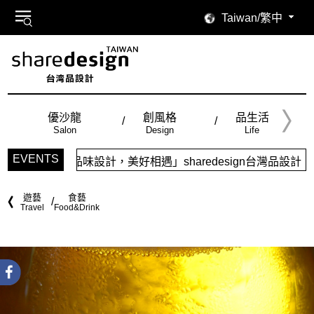
Taiwan/繁中
優沙龍
創風格
品生活
Salon
Design
Life
EVENTS
品味設計，美好相遇」sharedesign台灣品設計，五大特色
遊藝
食藝
Travel
Food&Drink