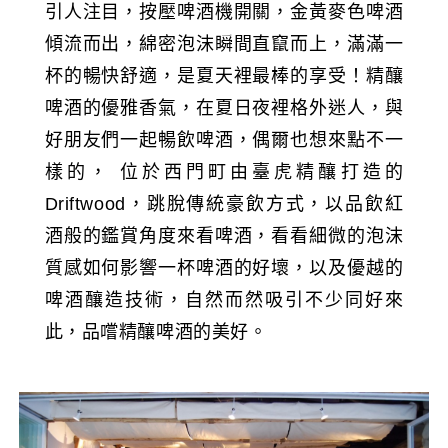
引人注目，按壓啤酒機開關，金黃麥色啤酒
傾流而出，綿密泡沫瞬間直竄而上，滿滿一
杯的暢快舒適，是夏天裡最棒的享受！精釀
啤酒的優雅香氣，在夏日夜裡格外迷人，與
好朋友們一起暢飲啤酒，偶爾也想來點不一
樣的， 位於西門町由臺虎精釀打造的
Driftwood，跳脫傳統豪飲方式，以品飲紅
酒般的鑑賞角度來看啤酒，看看細微的泡沫
質感如何影響一杯啤酒的好壞，以及優越的
啤酒釀造技術，自然而然吸引不少同好來
此，品嚐精釀啤酒的美好。