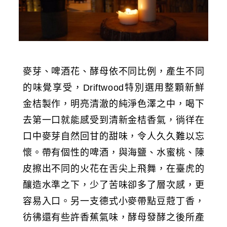
麥芽、啤酒花、酵母依不同比例，產生不同
的味覺享受，Driftwood特別選用整顆新鮮
金桔製作，明亮清澈的純淨色澤之中，喝下
去第一口就能感受到清新金桔香氣，徜徉在
口中麥芽自然回甘的甜味，令人久久難以忘
懷。帶有個性的啤酒，與海鹽、水蜜桃、陳
皮擦出不同的火花在舌尖上飛舞，在臺虎的
釀造水準之下，少了苦味卻多了層次感，更
容易入口。另一支德式小麥帶點豆蒄丁香，
彷彿還有些許香蕉氣味，酵母發酵之後所產