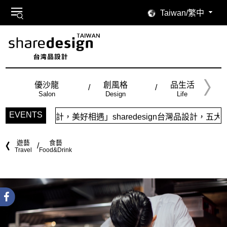
Taiwan/繁中
優沙龍
創風格
品生活
Salon
Design
Life
EVENTS
相遇」sharedesign台灣品設計，五大特色主題，簡潔視覺
遊藝
食藝
Travel
Food&Drink