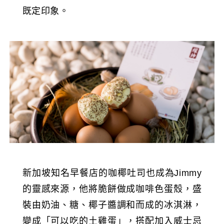
既定印象。
新加坡知名早餐店的咖椰吐司也成為Jimmy
的靈感來源，他將脆餅做成咖啡色蛋殼，盛
裝由奶油、糖、椰子醬調和而成的冰淇淋，
變成「可以吃的土雞蛋」，搭配加入威士忌