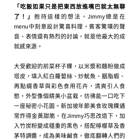
「吃飯如果只是把東西放進嘴巴就太無聊
了！」
抱持這樣的想法，Jimmy總是在
menu中刻意設計驚喜料理，賓客驚嘆的聲
音、表情還有熱烈的討論，就是他最大的成
就感來源。
大受歡迎的前菜杯子粿，以米漿和麵粉做成
塔皮，填入紅白蘿蔔絲、炒魷魚、胭脂蝦、
再點綴香草與彩色食用花卉，清爽引人食
慾，外型像個精美小盆栽，彷彿能一口吃下
一座秘密小花園。新加坡年節美食玫瑰粿通
常炸得金黃甜脆，在Jimmy巧思改造下，加
入竹炭粉變成穩重的黑色，搭配檸檬草及香
茅特調醬，成為美味鹹食，徹底翻轉人們的