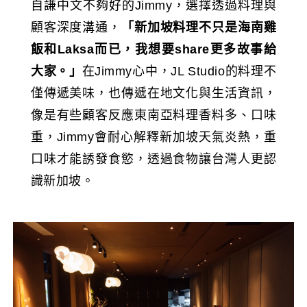
自謙中文不夠好的Jimmy，選擇透過料理與
顧客深度溝通，
「新加坡料理不只是海南雞
飯和
Laksa
而已，我想要
share
更多故事給
大家。」
在Jimmy心中，JL Studio的料理不
僅傳遞美味，也傳遞在地文化與生活資訊，
像是有些顧客反應東南亞料理香料多、口味
重，Jimmy會耐心解釋新加坡天氣炎熱，重
口味才能誘發食慾，透過食物讓台灣人更認
識新加坡。