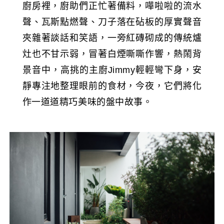
廚房裡，廚助們正忙著備料，嘩啦啦的流水
聲、瓦斯點燃聲、刀子落在砧板的厚實聲音
夾雜著談話和笑語，一旁紅磚砌成的傳統爐
灶也不甘示弱，冒著白煙嘶嘶作響，熱鬧背
景音中，高挑的主廚Jimmy輕輕彎下身，安
靜專注地整理眼前的食材，今夜，它們將化
作一道道精巧美味的盤中故事。