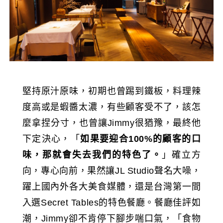
堅持原汁原味，初期也曾踢到鐵板，料理辣
度高或是蝦醬太濃，有些顧客受不了，該怎
麼拿捏分寸，也曾讓Jimmy很猶豫，最終他
下定決心，「
如果要迎合100%的顧客的口
味，那就會失去我們的特色了。
」確立方
向，專心向前，果然讓JL Studio聲名大噪，
躍上國內外各大美食媒體，還是台灣第一間
入選Secret Tables的特色餐廳。餐廳佳評如
潮，Jimmy卻不肯停下腳步喘口氣，「食物