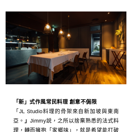
「新」式作風常民料理
創意不侷限
「JL Studio料理的骨架來自新加坡與東南
亞。
」
Jimmy説，之所以捨棄熟悉的法式料
理，轉而擁抱「家鄉味」，就是希望能打破