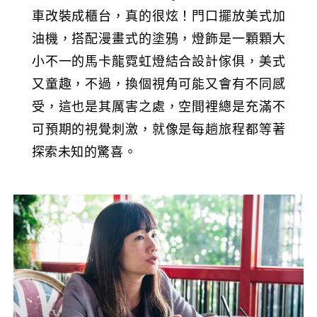
車改裝成櫃台，真的很炫！門口擺放美式加
油機，搭配漫畫式的塗鴉，燈飾是一顆顆大
小不一的馬卡龍霓虹燈結合設計傢俱，美式
又童趣，不過，換個視角可能又會有不同感
受，這也是其厲害之處，空間裡總是充滿不
可預期的視覺刺激，就像是每趟旅程都等著
探索未知的驚喜。