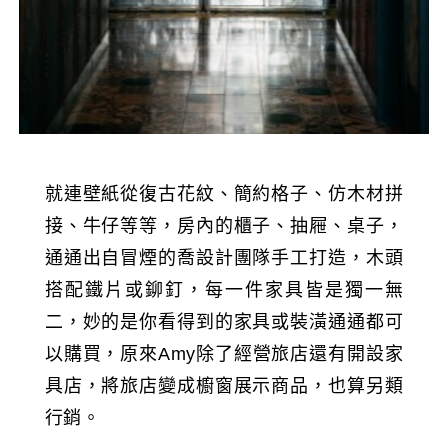
就連壁紙從復古花紋、簡約格子、仿木材拼
接、牛仔等等，房內的櫃子、抽屜、桌子，
通通出自冒煙的喬設計團隊手工打造，木頭
搭配鐵片或鉚釘，每一件家具皆是獨一無
二，妙的是你看得到的家具或裝潢通通都可
以購買，原來Amy除了經營旅店還有開設家
具店，將旅店變成櫥窗展示商品，也算另類
行銷。