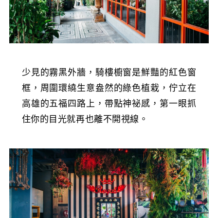
少見的霧黑外牆，騎樓櫥窗是鮮豔的紅色窗
框，周圍環繞生意盎然的綠色植栽，佇立在
高雄的五福四路上，帶點神祕感，第一眼抓
住你的目光就再也離不開視線。