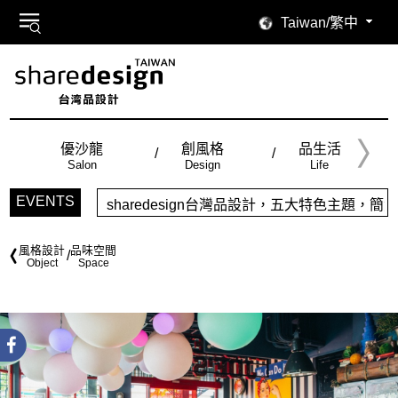
Taiwan/繁中
優沙龍
創風格
品生活
Salon
Design
Life
EVENTS
n台灣品設計，五大特色主題，簡潔視覺配色，帶給你最舒適的閱讀感
風格設計
品味空間
Object
Space