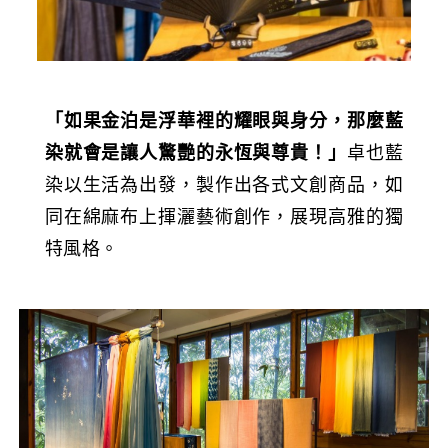
「如果金泊是浮華裡的耀眼與身分，那麼藍
染就會是讓人驚艷的永恆與尊貴！」
卓也藍
染以生活為出發，製作出各式文創商品，如
同在綿麻布上揮灑藝術創作，展現高雅的獨
特風格。