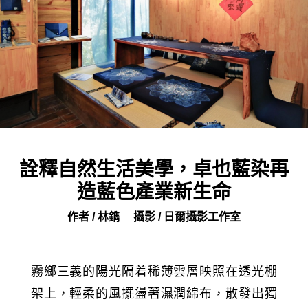
詮釋自然生活美學，卓也藍染再
造藍色產業新生命
作者 / 林鐫
攝影 / 日爾攝影工作室
霧鄉三義的陽光隔着稀薄雲層映照在透光棚
架上，輕柔的風擺盪著濕潤綿布，散發出獨