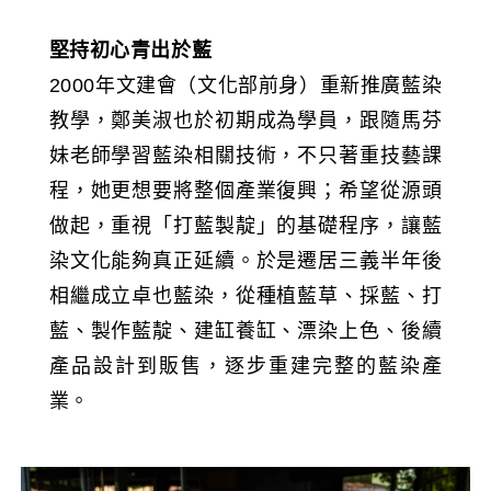
堅持初心青出於藍
2000年文建會（文化部前身）重新推廣藍染
教學，鄭美淑也於初期成為學員，跟隨馬芬
妹老師學習藍染相關技術，不只著重技藝課
程，她更想要將整個產業復興；希望從源頭
做起，重視「打藍製靛」的基礎程序，讓藍
染文化能夠真正延續。於是遷居三義半年後
相繼成立卓也藍染，從種植藍草、採藍、打
藍、製作藍靛、建缸養缸、漂染上色、後續
產品設計到販售，逐步重建完整的藍染產
業。