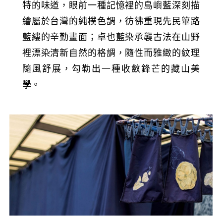
特的味道，眼前一種記憶裡的島嶼藍深刻描
繪屬於台灣的純樸色調，彷彿重現先民篳路
藍縷的辛勤畫面；卓也藍染承襲古法在山野
裡漂染清新自然的格調，隨性而雅緻的紋理
隨風舒展，勾勒出一種收斂鋒芒的藏山美
學。