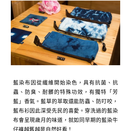
藍染布因從纎維開始染色，具有抗菌、抗
蟲、防臭、耐髒的特殊功效，有獨特「芳
藍」香氣。藍草的萃取還能防蟲、防叮咬，
藍布衫因此深受先民的喜愛。穿洗過的藍染
布會呈現歲月的味道，就如同早期的藍染牛
仔褲越舊越是自然好看！