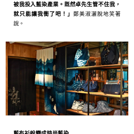
被我投入藍染產業。既然卓先生管不住我，
就只能讓我衝了吧！」
鄭美淑灑脫地笑著
說。
藍布衫蛻變成時尚藍染