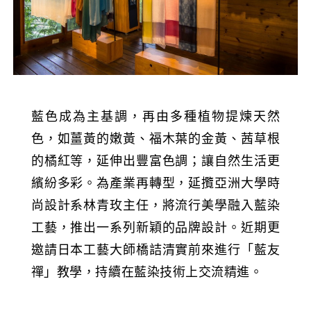
藍色成為主基調，再由多種植物提煉天然
色，如薑黃的嫩黃、福木葉的金黃、茜草根
的橘紅等，延伸出豐富色調；讓自然生活更
繽紛多彩。為產業再轉型，延攬亞洲大學時
尚設計系林青玫主任，將流行美學融入藍染
工藝，推出一系列新穎的品牌設計。近期更
邀請日本工藝大師橋詰清實前來進行「藍友
禪」教學，持續在藍染技術上交流精進。