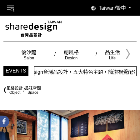
Taiwan/繁中
優沙龍
創風格
品生活
Salon
Design
Life
EVENTS
gn台灣品設計，五大特色主題，簡潔視覺配色，帶給你最舒適的閱讀
風格設計
品味空間
Object
Space