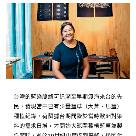
台灣的藍染脈絡可追溯至早期渡海來台的先
民，發現當中已有少量藍草（大菁、馬藍）
種植紀錄，荷蘭據台期間鑒於當時歐洲對染
料的需求日增，才開始大範圍種植藍草並製
作藍靛，並於19世紀中葉達到巔峰，後因化