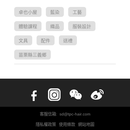
卓也小屋
藍染
工藝
體驗課程
織品
服裝設計
文具
配件
送禮
苗栗縣三義鄉
客服信箱: sd@tpc-hair.com
隱私權政策
使用條款
網站地圖