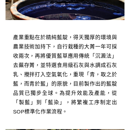
產業重點在於精純藍靛，得天獨厚的環境與
農業技術加持下，自行栽種的大菁一年可採
收兩次，再將優質藍草應用傳統「沉澱法」
去蕪存菁，並特選食用級石灰與水調成石灰
乳、攪拌打入空氣氧化，重現「青，取之於
藍，而青於藍」的原貌，目前製作出的藍靛
品質已獨步全球。為提升效能及產能，從
「製藍」到「藍染」，將繁複工序制定出
SOP標準化作業流程。