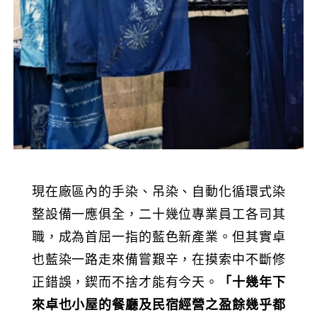
現在廠區內的手染、吊染、自動化循環式染
整設備一應俱全，二十幾位專業員工各司其
職，成為首屈一指的藍色新產業。但其實卓
也藍染一路走來備嘗艱辛，在摸索中不斷修
正錯誤，鍥而不捨才能有今天。
「十幾年下
來卓也小屋的餐廳及民宿經營之盈餘幾乎都