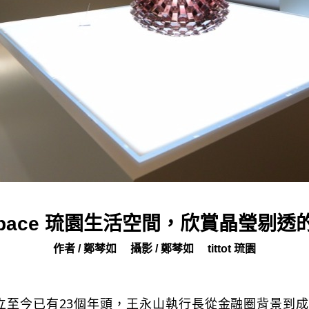
ot space 琉園生活空間，欣賞晶瑩剔
作者 / 鄭棽如
攝影 / 鄭棽如
tittot 琉園
園」成立至今已有23個年頭，王永山執行長從金融圈背景到