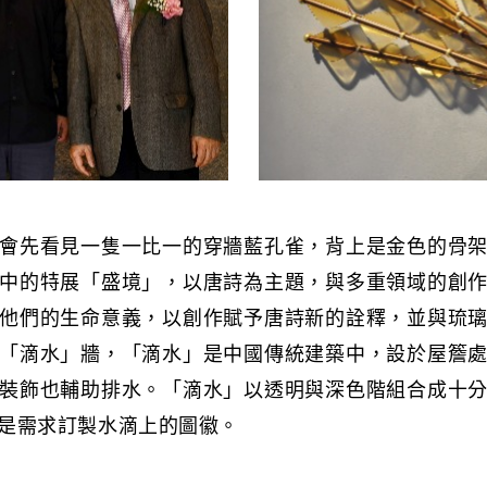
會先看見一隻一比一的穿牆藍孔雀，背上是金色的骨
中的特展「盛境」，以唐詩為主題，與多重領域的創
他們的生命意義，以創作賦予唐詩新的詮釋，並與琉
「滴水」牆，「滴水」是中國傳統建築中，設於屋簷
裝飾也輔助排水。「滴水」以透明與深色階組合成十
是需求訂製水滴上的圖徽。