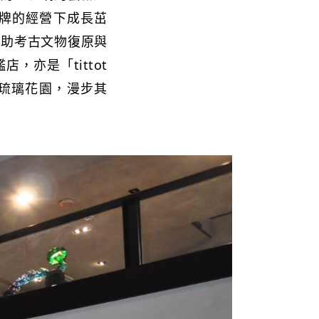
牌的經營下成長茁
協助考古文物復原與
亦是「tittot
座琉璃花園，漫步其