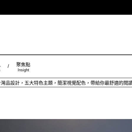
風
聚焦點
n
Insight
ign台灣品設計，五大特色主題，簡潔視覺配色，帶給你最舒適的閱
從台灣原創時尚，領略潮流趨勢，體現個人穿搭品味。