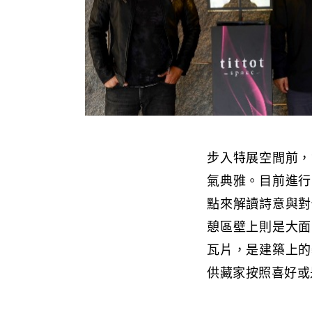
步入特展空間前，
氣典雅。目前進行
點來解讀詩意與對
憩區壁上則是大面
瓦片，是建築上的
供藏家按照喜好或