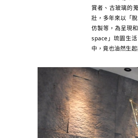
賞者、古玻璃的
壯，多年來以「脫
仿製等，為呈現和
space」琉園
中，竟也油然生起