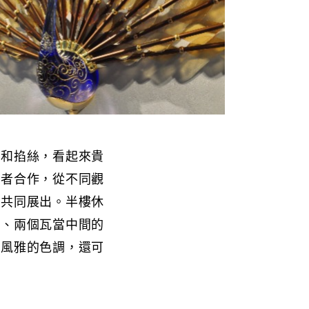
架和掐絲，看起來貴
作者合作，從不同觀
璃共同展出。半樓休
處、兩個瓦當中間的
分風雅的色調，還可