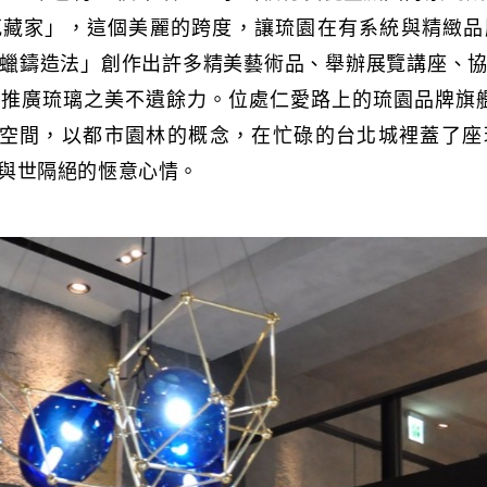
蒐藏家」，這個美麗的跨度，讓琉園在有系統與精緻品
蠟鑄造法」創作出許多精美藝術品、舉辦展覽講座、
推廣琉璃之美不遺餘力。位處仁愛路上的琉園品牌旗艦店，
生活空間，以都市園林的概念，在忙碌的台北城裡蓋了
與世隔絕的愜意心情。