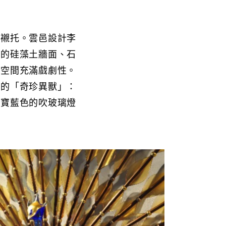
及襯托。雲邑設計李
實的硅藻土牆面、石
，空間充滿戲劇性。
了的「奇珍異獸」：
、寶藍色的吹玻璃燈