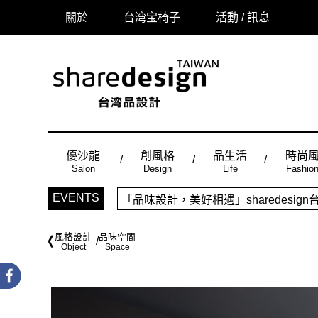
關於
台湾宝椅子
活動 / 訊息
優沙龍
創風格
品生活
時尚
Salon
Design
Life
Fashio
「品味設計，美好相遇」sharedes
EVENTS
時尚風：Made in Taiwan， 
風格設計
品味空間
Object
Space