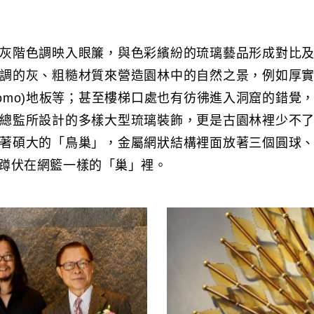
灰階色調映入眼簾，與色彩繽紛的琉璃藝品形成對比
調的灰、粗糙材質來營造園林中的自然之景，例如厚
ndomo)地板等；甚至樓梯口處也有彷彿進入洞窟的錯覺
總監所設計的多樣大型琉璃裝飾，更是古園林裡少不
著碩大的「鳥巢」，金屬網狀結構裡面放著三個圓球
蹲伏在網籃一樣的「巢」裡。