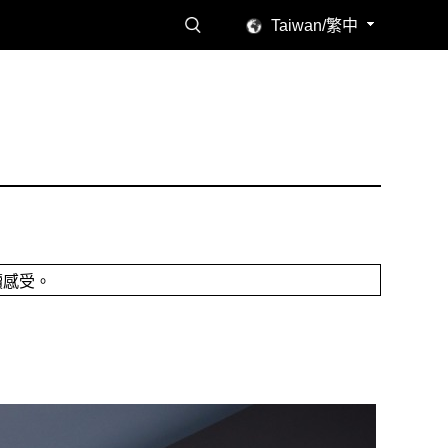
Taiwan/繁中
讀感受。