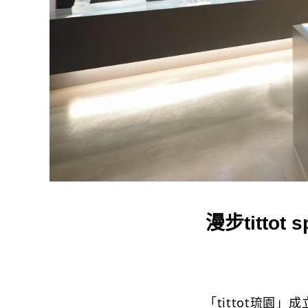
漫步titt
「tittot琉