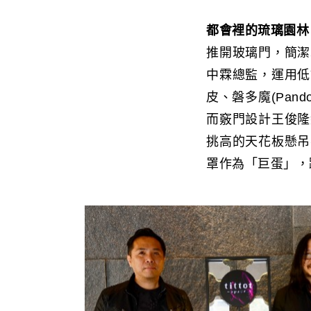
都會裡的琉璃園林
推開玻璃門，簡潔
中霖總監，運用低
皮、磐多魔(Pa
而竅門設計王俊隆
挑高的天花板懸吊
罩作為「巨蛋」，