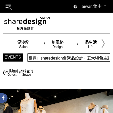
Taiwan/繁中
優沙龍
創風格
品生活
Salon
Design
Life
EVENTS
sharedesign台灣品設計，五大特色主題，簡潔視覺配色，
風格設計
品味空間
Object
Space