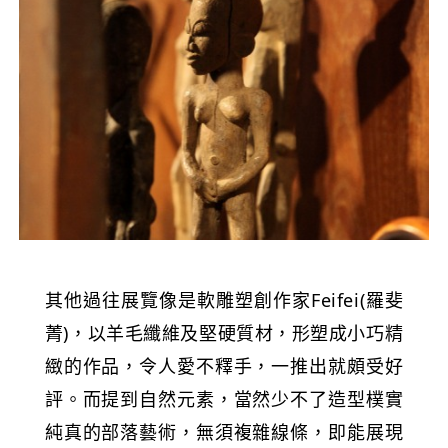
其他過往展覽像是軟雕塑創作家Feifei(羅斐
菁)，以羊毛纖維及堅硬質材，形塑成小巧精
緻的作品，令人愛不釋手，一推出就頗受好
評。而提到自然元素，當然少不了造型樸實
純真的部落藝術，無須複雜線條，即能展現