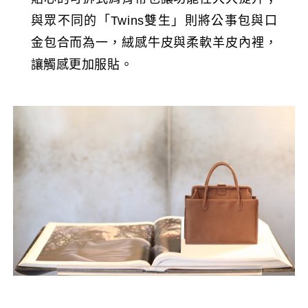
與眾不同的「Twins雙生」則將公事包與口
金包合而為一，絨感牛皮與柔軟羊皮內裡，
讓觸感更加服貼。