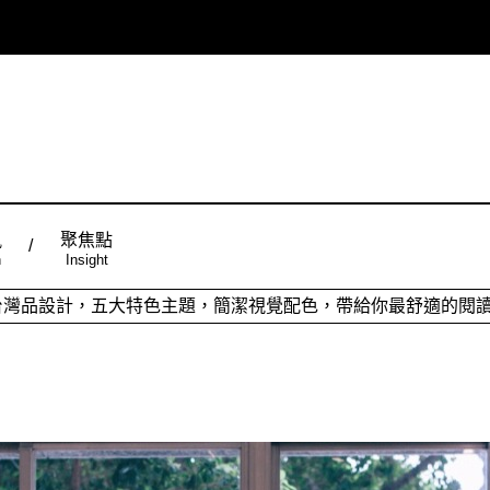
風
聚焦點
n
Insight
ign台灣品設計，五大特色主題，簡潔視覺配色，帶給你最舒適的閱
從台灣原創時尚，領略潮流趨勢，體現個人穿搭品味。