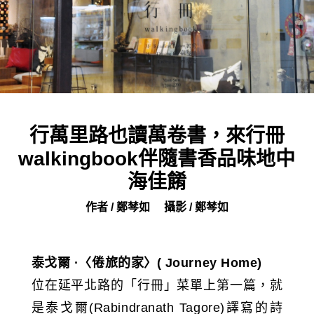
行萬里路也讀萬卷書，來行冊
walkingbook伴隨書香品味地中
海佳餚
作者 / 鄭棽如
攝影 / 鄭棽如
泰戈爾 ·〈倦旅的家〉( Journey Home)
位在延平北路的「行冊」菜單上第一篇，就
是泰戈爾(Rabindranath Tagore)譯寫的詩