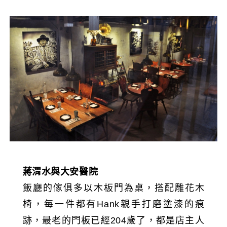
蔣渭水與大安醫院
飯廳的傢俱多以木板門為桌，搭配雕花木
椅，每一件都有Hank親手打磨塗漆的痕
跡，最老的門板已經204歲了，都是店主人