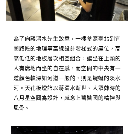
為了向蔣渭水先生致意，一樓參照臺北到宜
蘭路段的地理等高線設計階梯式的座位，高
高低低的地板層次相互組合，讓坐在上頭的
人有席地而坐的自在感，而空間的中央有一
道顏色較深如河道一般的，則是蜿蜒的淡水
河。天花板燈飾以蔣渭水逝世、大眾葬時的
八月星空圖為設計，感念上醫醫國的精神與
風骨。