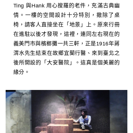
Ting 與Hank 用心搜羅的老件，充滿古典幽
情。一樓的空間設計十分特別，撤除了桌
椅，請客人直接坐在「地景」上。原來行冊
在進駐以後才發現，這裡，連同左右現在的
義美門市與檳榔攤一共三軒，正是1916年蔣
渭水先生結束在故鄉宜蘭行醫、來到臺北之
後所開設的「大安醫院」。這真是個美麗的
緣分。