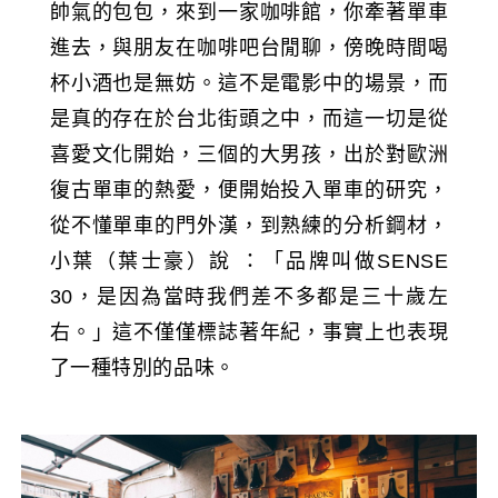
帥氣的包包，來到一家咖啡館，你牽著單車
進去，與朋友在咖啡吧台閒聊，傍晚時間喝
杯小酒也是無妨。這不是電影中的場景，而
是真的存在於台北街頭之中，而這一切是從
喜愛文化開始，三個的大男孩，出於對歐洲
復古單車的熱愛，便開始投入單車的研究，
從不懂單車的門外漢，到熟練的分析鋼材，
小葉（葉士豪）說 ：「品牌叫做SENSE
30，是因為當時我們差不多都是三十歲左
右。」這不僅僅標誌著年紀，事實上也表現
了一種特別的品味。