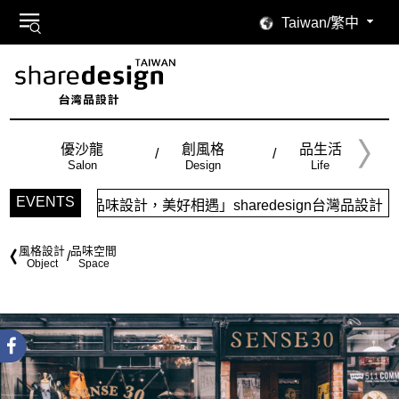
Taiwan/繁中
優沙龍
創風格
品生活
Salon
Design
Life
EVENTS
「品味設計，美好相遇」sharedesign台灣品設計，五大特
風格設計
品味空間
Object
Space