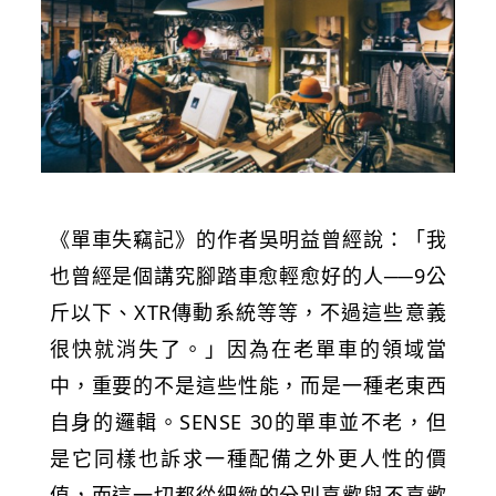
《單車失竊記》的作者吳明益曾經說：「我
也曾經是個講究腳踏車愈輕愈好的人──9公
斤以下、XTR傳動系統等等，不過這些意義
很快就消失了。」因為在老單車的領域當
中，重要的不是這些性能，而是一種老東西
自身的邏輯。SENSE 30的單車並不老，但
是它同樣也訴求一種配備之外更人性的價
值，而這一切都從細緻的分別喜歡與不喜歡