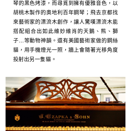
琴的黑色烤漆，而尋覓到擁有優雅音色，以
胡桃木製作的奧地利百年鋼琴；飛去京都找
來藝術家的漂流木創作，讓人驚嘆漂流木能
搭配組合出如此維妙維肖的天鵝、熊、獅
子…等動物神韻。還有美國藝術家做的鋼絲
貓，用手機燈光一照，牆上會隨著光移角度
投射出另一隻貓。