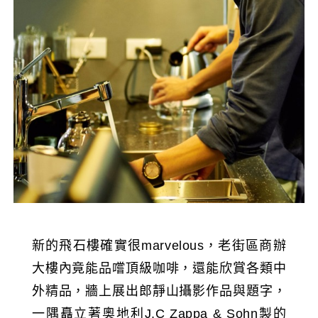
新的飛石樓確實很marvelous，老街區商辦
大樓內竟能品嚐頂級咖啡，還能欣賞各類中
外精品，牆上展出郎靜山攝影作品與題字，
一隅矗立著奧地利J.C Zappa & Sohn製的