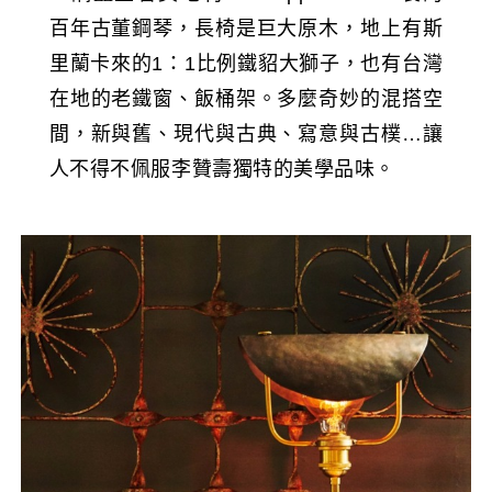
百年古董鋼琴，長椅是巨大原木，地上有斯
里蘭卡來的1：1比例鐵貂大獅子，也有台灣
在地的老鐵窗、飯桶架。多麼奇妙的混搭空
間，新與舊、現代與古典、寫意與古樸…讓
人不得不佩服李贊壽獨特的美學品味。