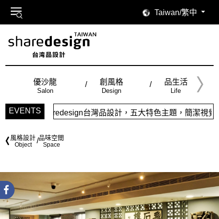
Taiwan/繁中
優沙龍
創風格
品生活
Salon
Design
Life
EVENTS
design台灣品設計，五大特色主題，簡潔視覺配色，帶給你最舒
風格設計
品味空間
Object
Space