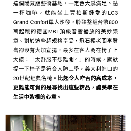
這個隱藏版藝術基地，一定會大感滿足。點
一杯咖啡，就能坐上賈柏斯鍾愛的LC3
Grand Confort單人沙發，聆聽整組台幣800
萬起跳的德國MBL頂級音響播放的美妙樂
章。對於這些超規格享受，飛石樓老闆李贊
壽卻沒有大加宣揚，最多在客人窩在椅子上
大讚：「太舒服不想離開。」的時候，默默
提一下椅子是符合人體工學，義大利進口的
20世紀經典名椅。
比起令人咋舌的高成本，
更難能可貴的是尋找出這些精品，讓美學在
生活中紮根的心意。