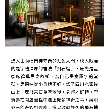
進入由兩幅門神守衛的紅色大門，映入眼簾
的是字體渾厚的書法「飛石樓」，原先是畫
家席德進思念故鄉，為自己畫室題字的堂
號。席德進從小身體不好，認了四川老家後
山上一塊飛來石為乾爹後，身體才好轉。李
贊壽在開店過程中遇上頗多神奇之事，與飛
來石的奇妙相呼應，遂以收藏許久的飛石樓