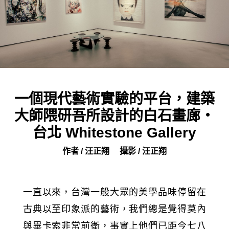
一個現代藝術實驗的平台，建築
大師隈研吾所設計的白石畫廊・
台北 Whitestone Gallery
作者 / 汪正翔
攝影 / 汪正翔
一直以來，台灣一般大眾的美學品味停留在
古典以至印象派的藝術，我們總是覺得莫內
與畢卡索非常前衛，事實上他們已距今七八