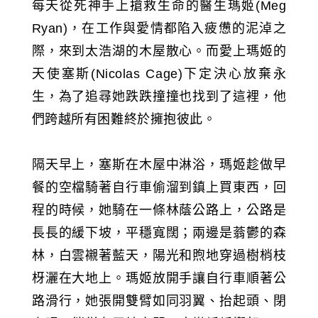
每天從死神手上搶救生命的醫生瑪姬(Meg
Ryan)，在工作與愛情都陷入疲憊的泥淖之
際，來到太浩湖的木屋散心。而愛上瑪姬的
天使塞斯(Nicolas Cage)下定決心放棄永
生，為了追尋她跌跌撞撞也找到了這裡，他
們跨越所有困難終於擁抱彼此。
隔天早上，塞斯在木屋中淋浴，瑪姬趁做早
餐的空檔騎著自行車偷溜到鎮上買東西，回
程的時候，她騎在一條林蔭公路上，公路是
長長的緩下坡，平穩寬闊；兩邊是蓊鬱的森
林，白雲襯著藍天，陽光和煦地穿過樹梢枝
枒灑在大地上。瑪姬放開手讓自行車順著公
路滑行，她張開雙臂如同羽翼、抬起頭、閉