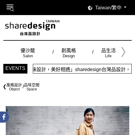
Taiwan/繁中
優沙龍
創風格
品生活
Salon
Design
Life
EVENTS
味設計，美好相遇」sharedesign台灣品設計，五大特色主題
風格設計
品味空間
Object
Space