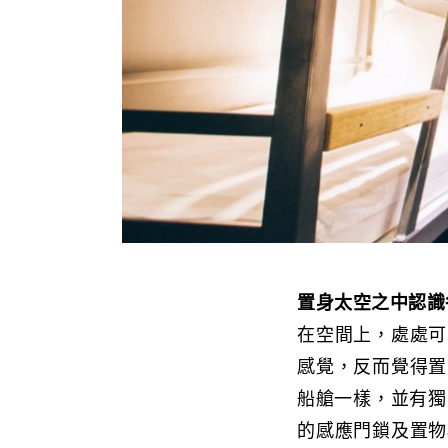
置身太空之中認識
在空間上，處處可
感覺，反而覺得置
船艙一樣，並有獨
的感應門鎖及置物