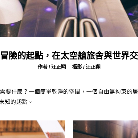
冒險的起點，在太空艙旅舍與世界交
作者 / 汪正翔
攝影 / 汪正翔
需要什麼？一個簡單乾淨的空間，一個自由無拘束的
未知的起點。