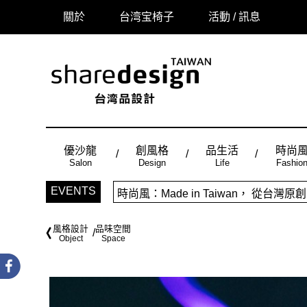
關於
台湾宝椅子
活動 / 訊息
優沙龍
創風格
品生活
時尚
Salon
Design
Life
Fashio
「品味設計，美好相遇」sharedes
EVENTS
時尚風：Made in Taiwan， 
風格設計
品味空間
Object
Space