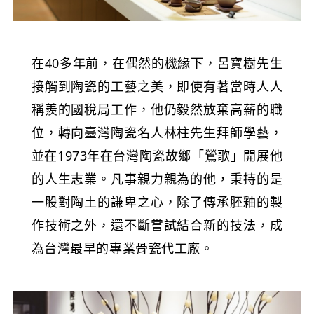
在40多年前，在偶然的機緣下，呂寶樹先生
接觸到陶瓷的工藝之美，即使有著當時人人
稱羨的國稅局工作，他仍毅然放棄高薪的職
位，轉向臺灣陶瓷名人林柱先生拜師學藝，
並在1973年在台灣陶瓷故鄉「鶯歌」開展他
的人生志業。凡事親力親為的他，秉持的是
一股對陶土的謙卑之心，除了傳承胚釉的製
作技術之外，還不斷嘗試結合新的技法，成
為台灣最早的專業骨瓷代工廠。