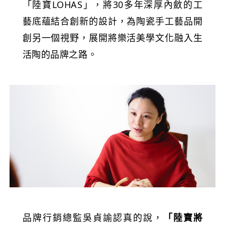
「陸寶LOHAS」，將30多年深厚內斂的工
藝底蘊結合創新的設計，為陶瓷手工藝品開
創另一個視野，展開將樂活美學文化融入生
活陶的品牌之路。
品牌行銷總監吳貞諭認真的說，
「陸寶將