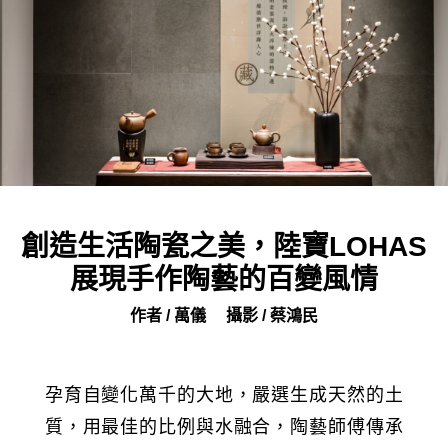
創造生活陶瓷之美，陸寶LOHAS
展現手作陶藝的百變風情
作者 / 萬儀
攝影 / 蔡鴻民
孕育自變化萬千的大地，嚴選生成天然的土
質，用最佳的比例與水融合，陶藝師傅傳承