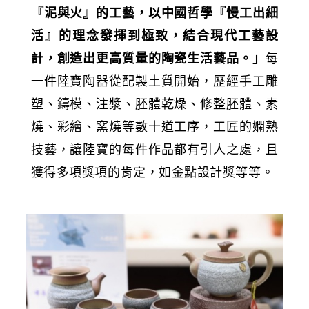
『泥與火』的工藝，以中國哲學『慢工出細
活』的理念發揮到極致，結合現代工藝設
計，創造出更高質量的陶瓷生活藝品。」
每
一件陸寶陶器從配製土質開始，歷經手工雕
塑、鑄模、注漿、胚體乾燥、修整胚體、素
燒、彩繪、窯燒等數十道工序，工匠的嫻熟
技藝，讓陸寶的每件作品都有引人之處，且
獲得多項獎項的肯定，如金點設計獎等等。