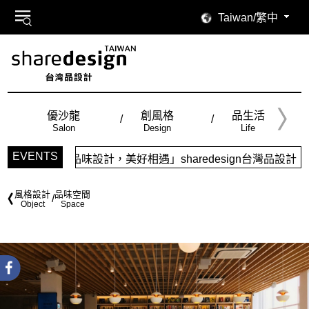
Taiwan/繁中
優沙龍
創風格
品生活
Salon
Design
Life
EVENTS
「品味設計，美好相遇」sharedesign台灣品設計，五大特
風格設計
品味空間
Object
Space