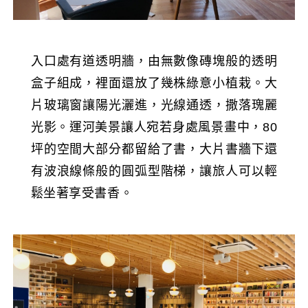
入口處有道透明牆，由無數像磚塊般的透明
盒子組成，裡面還放了幾株綠意小植栽。大
片玻璃窗讓陽光灑進，光線通透，撒落瑰麗
光影。運河美景讓人宛若身處風景畫中，80
坪的空間大部分都留給了書，大片書牆下還
有波浪線條般的圓弧型階梯，讓旅人可以輕
鬆坐著享受書香。