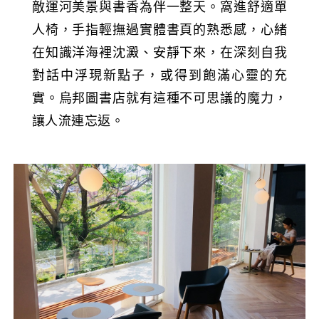
敵運河美景與書香為伴一整天。窩進舒適單
人椅，手指輕撫過實體書頁的熟悉感，心緒
在知識洋海裡沈澱、安靜下來，在深刻自我
對話中浮現新點子，或得到飽滿心靈的充
實。烏邦圖書店就有這種不可思議的魔力，
讓人流連忘返。