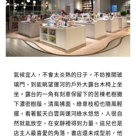
氣候宜人，不會太炎熱的日子，不妨推開玻
璃門，到能眺望運河的戶外大露台木椅上坐
坐。露台的一角有刻意保留下的苦楝老樹撒
下濃密樹蔭，清風拂面、綠意枝椏也隨風輕
擺，看著藍天白雲與運河綠水悠悠，人很自
然就能放空，在安靜裡得到力量。這兒也是
店主人最喜愛的角落，書店還未成型前，他