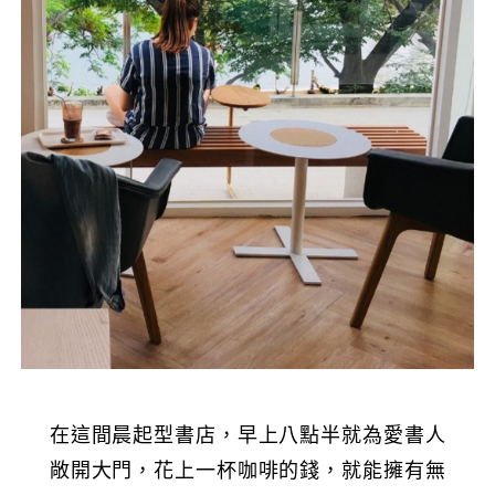
在這間晨起型書店，早上八點半就為愛書人
敞開大門，花上一杯咖啡的錢，就能擁有無