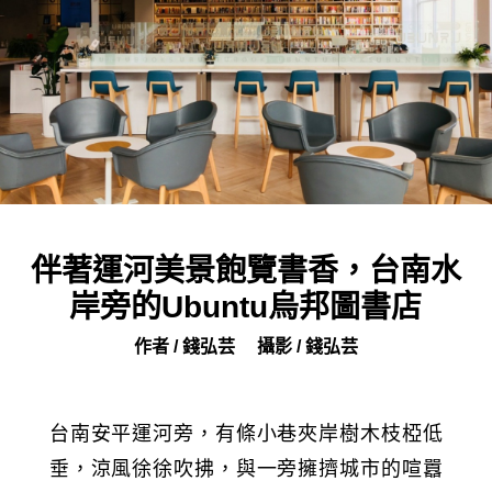
伴著運河美景飽覽書香，台南水
岸旁的Ubuntu烏邦圖書店
作者 / 錢弘芸
攝影 / 錢弘芸
台南安平運河旁，有條小巷夾岸樹木枝椏低
垂，涼風徐徐吹拂，與一旁擁擠城市的喧囂