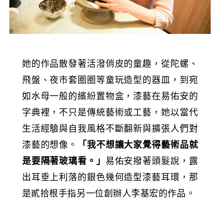
她的作品散發著活潑俏皮的童趣，從陀螺、
飛盤、夜市套圈圈等童玩造型的器皿，到宛
如水母一般的繽紛置物盒，漆藝在易佑安的
字典裡，不只是傳統藝術或工藝，她以當代
生活經驗與自我風格不斷翻新與擴張人們對
漆藝的想像。
「我不想讓大家覺得藝術品就
易佑安撥著頭髮說，露
是要隔著玻璃看。」
出耳垂上利落的銀色幾何造型漆藝耳環，那
是貳拾根手指另一位創辦人李基宏的作品。