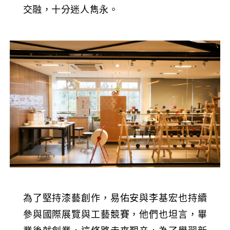
交融，十分迷人雋永。
為了堅持漆藝創作，易佑安與李基宏也持續
參與國際展覽與工藝競賽，他們也坦言，畢