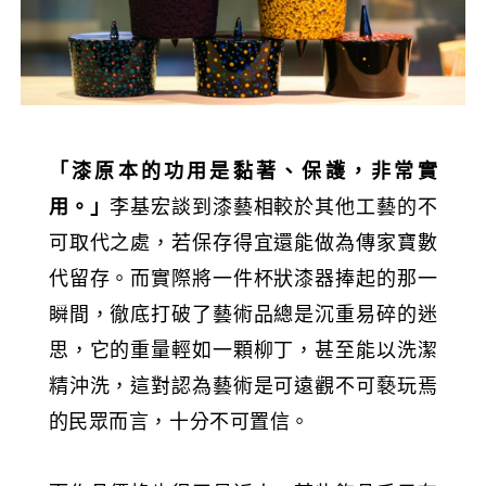
「漆原本的功用是黏著、保護，非常實
用。」
李基宏談到漆藝相較於其他工藝的不
可取代之處，若保存得宜還能做為傳家寶數
代留存。而實際將一件杯狀漆器捧起的那一
瞬間，徹底打破了藝術品總是沉重易碎的迷
思，它的重量輕如一顆柳丁，甚至能以洗潔
精沖洗，這對認為藝術是可遠觀不可褻玩焉
的民眾而言，十分不可置信。