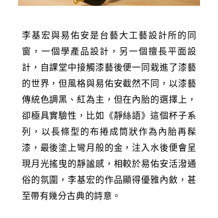
李基宏與易佑安是台藝大工藝設計所的同
窗，一個學產品設計，另一個擅長平面設
計，自課堂中接觸漆藝後便一同栽進了漆藝
的世界，但風格與易佑安截然不同，以漆藝
傳統色調黑、紅為主，但在內胎的選擇上，
卻極具實驗性，比如《靜絲語》這個杯子系
列，以長條型的布捲成筒狀作為內胎再髹
漆，最後塗上彎月般的金，注入水後便會呈
現月光搖曳的靜謐感，相較於易佑安活潑通
俗的氛圍，李基宏的作品顯得優雅內斂，甚
至帶有幾分古典的詩意。