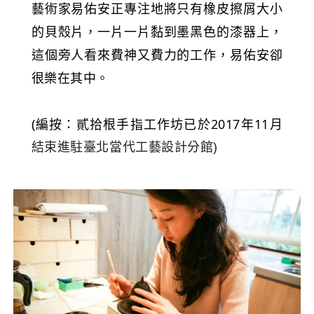
藝術家易佑安正專注地將只有橡皮擦屑大小
的貝殼片，一片一片黏到墨黑色的漆器上，
這個旁人看來費神又費力的工作，易佑安卻
很樂在其中。
(編按：貳拾根手指工作坊已於2017年11月
結束進駐臺北當代工藝設計分館)