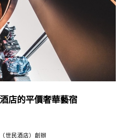
世民酒店的平價奢華藝宿
enM（世民酒店）創辦