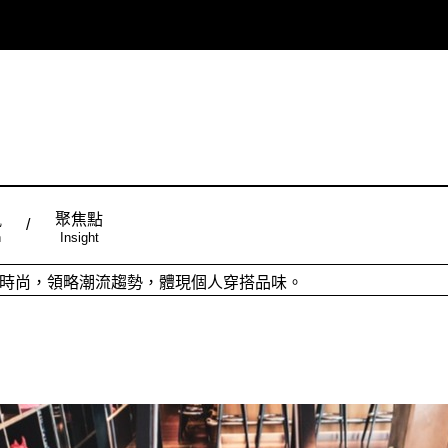
風
聚焦點
n
Insight
ign台灣品設計，五大特色主題，簡潔視覺配色，帶給你最舒適的閱
從台灣原創時尚，領略潮流趨勢，體現個人穿搭品味。