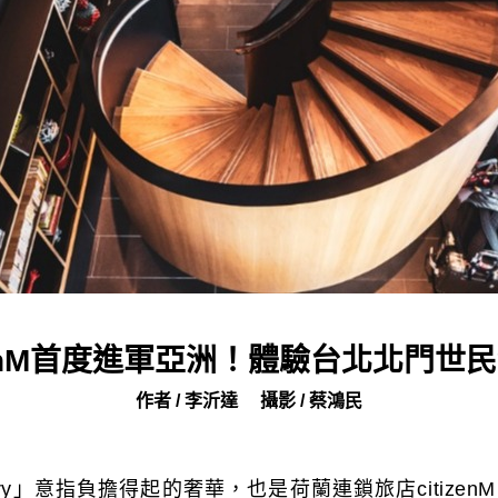
zenM首度進軍亞洲！體驗台北北門
作者 / 李沂達
攝影 / 蔡鴻民
e luxury」意指負擔得起的奢華，也是荷蘭連鎖旅店citiz