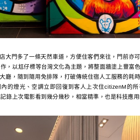
店大門多了一條天然車道，方便住客們來往，門前亦
創作，以尪仔標等台灣文化為主題，將整面牆塗上豐富
k-in大廳，隨到隨用免排隊，打破傳統住宿人工服務的耗
內的燈光、空調立即回復到客人上次住citizenM的
甚至還會記錄上次電影看到幾分幾秒，相當精準，也是科技應