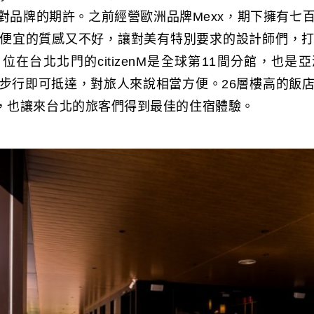
hadha對品牌的期許。之前經營歐洲品牌Mexx，期下擁有
便宜的質感又不好，讓對美有特別要求的設計師們，
位在台北北門的citizenM是全球第11間分館，也是
步行即可抵達，對旅人來說相當方便。26層樓高的飯
型，也讓來台北的旅客們得到最佳的住宿體驗。