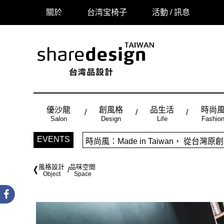
關於
台湾宝椅子
活動 / 訊息
優沙龍
創風格
品生活
時尚
Salon
Design
Life
Fashio
「品味設計，美好相遇」sharedes
EVENTS
時尚風：Made in Taiwan， 
風格設計
品味空間
Object
Space