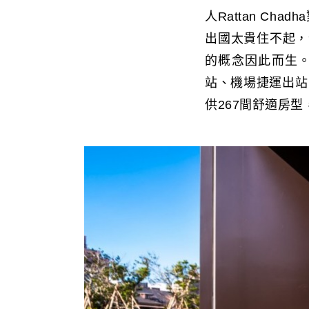
人Rattan C
出國太貴住不起，
的概念因此而生。
站、機場捷運出站
供267間舒適房