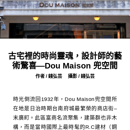
古宅裡的時尚靈魂，設計師的藝
術驚喜—Dou Maison 兜空間
作者 / 錢弘芸
攝影 / 錢弘芸
時光倒流回1932年，Dou Maison兜空間所
在地是日治時期台南府城最繁榮的商店街–
末廣町。此區富商名流聚集，建築群也非木
構，而是當時國際上最時髦的R.C建材（鋼