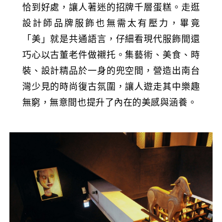
恰到好處，讓人著迷的招牌千層蛋糕。走逛
設計師品牌服飾也無需太有壓力，畢竟
「美」就是共通語言，仔細看現代服飾間還
巧心以古董老件做襯托。集藝術、美食、時
裝、設計精品於一身的兜空間，營造出南台
灣少見的時尚復古氛圍，讓人遊走其中樂趣
無窮，無意間也提升了內在的美感與涵養。