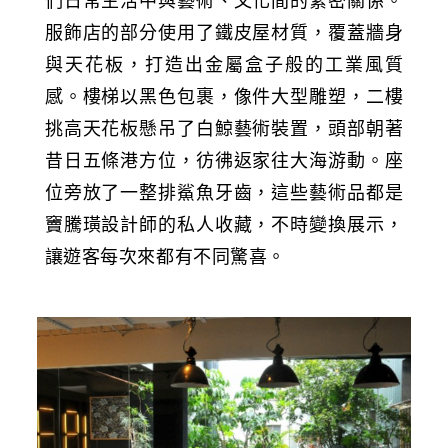
們日常生活中與藝術、文化間的緊密關係。
服飾店的部分使用了鐵皮屋材質，覆蓋牆身
與天花板，打造出金屬盒子般的工業風質
感。樓梯以黑色包裹，像件大型雕塑，二樓
挑高天花板懸吊了白鯨藝術裝置，頭部朝著
昔日五條港方位，彷彿返家往大海游動。座
位旁放了一整排鯊魚牙齒，這些藝術品都是
竇騰璜設計師的私人收藏，不時變換展示，
讓遊客每次來都有不同驚喜。