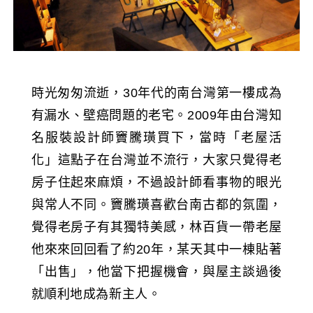
時光匆匆流逝，30年代的南台灣第一樓成為
有漏水、壁癌問題的老宅。2009年由台灣知
名服裝設計師竇騰璜買下，當時「老屋活
化」這點子在台灣並不流行，大家只覺得老
房子住起來麻煩，不過設計師看事物的眼光
與常人不同。竇騰璜喜歡台南古都的氛圍，
覺得老房子有其獨特美感，林百貨一帶老屋
他來來回回看了約20年，某天其中一棟貼著
「出售」，他當下把握機會，與屋主談過後
就順利地成為新主人。