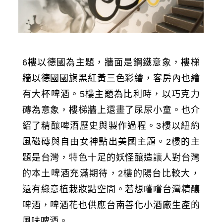
6樓以德國為主題，牆面是鋼鐵意象，樓梯
牆以德國國旗黑紅黃三色彩繪，客房內也繪
有大杯啤酒。5樓主題為比利時，以巧克力
磚為意象，樓梯牆上還畫了尿尿小童。也介
紹了精釀啤酒歷史與製作過程。3樓以紐約
風磁磚與自由女神點出美國主題。2樓的主
題是台灣，特色十足的妖怪釀造讓人對台灣
的本土啤酒充滿期待，2樓的陽台比較大，
還有綠意植栽妝點空間。若想嚐嚐台灣精釀
啤酒，啤酒花也供應台南善化小酒廠生產的
風味啤酒。