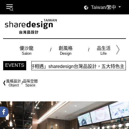
Taiwan/繁中
優沙龍
創風格
品生活
Salon
Design
Life
EVENTS
edesign台灣品設計，五大特色主題，簡潔視覺配色，帶給你最
風格設計
品味空間
Object
Space