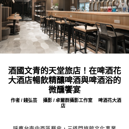
酒國文青的天堂旅店！在啤酒花
大酒店暢飲精釀啤酒與啤酒浴的
微醺饗宴
作者 / 錢弘芸
攝影 / 卓爾群攝影工作室
啤酒花大酒
店
呼應台南中西區歷史，三道門旅館文化事業