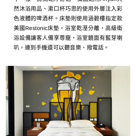
然沐浴用品、漱口杯巧思的使用外層注入彩
色液體的啤酒杯。床墊則使用涵碧樓指定款
美國Restonic床墊，浴室乾溼分離，高級衛
浴設備讓客人備享尊寵，浴室鏡面有藍芽喇
叭，連到手機還可以聽音樂、撥電話。