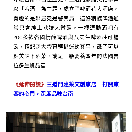
以「啤酒」為主題，成立了啤酒花大酒店，
有趣的是鄰居竟是警察局，還好精釀啤酒通
常只會紳士地讓人微醺。一樓運動酒吧有
200多款各國精釀啤酒與八支生啤酒柱可暢
飲，搭配超大螢幕轉播運動賽事，餓了可以
點美味下酒菜，或是一顆要養四年的法國吉
拉多生蠔品嘗。
《延伸閱讀》
三道門建築文創旅店—打開旅
客的心門，深度品味台南