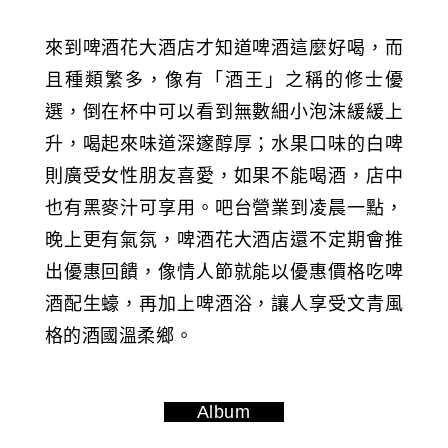
來到啤酒花大酒店才知道啤酒這麼好喝，而
且種類繁多，像有「酒王」之稱的修士優
選，倒在杯中可以看到無數細小泡沫緩緩上
升，喝起來味道深邃醇厚；水果口味的白啤
則廣受女性朋友喜愛，如果不能喝酒，店中
也有黑麥汁可享用。吧台營業到凌晨一點，
晚上更有氣氛，啤酒花大酒店還不定期會推
出優惠回饋，像情人節就能以優惠價格吃啤
酒配生蠔，再加上啤酒浴，讓人享受文青風
格的酒國溫柔鄉。
Album