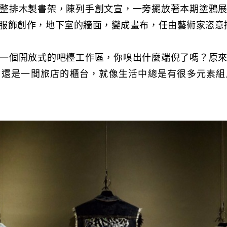
整排木製書架，陳列手創文宣，一旁擺放著本期塗鴉
服飾創作，地下室的牆面，變成畫布，任由藝術家恣意
一個開放式的吧檯工作區，你嗅出什麼端倪了嗎？原
，還是一間旅店的櫃台，就像生活中總是有很多元素組