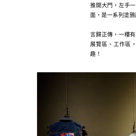
推開大門，左手一
面，是一系列塗鴉
言歸正傳，一樓有
展覽區、工作區
趣！