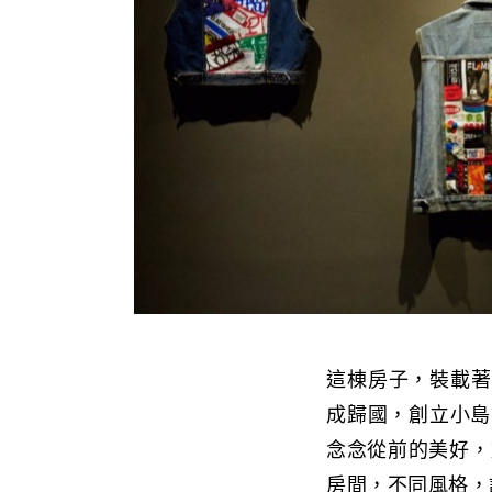
這棟房子，裝載著
成歸國，創立小島
念念從前的美好，
房間，不同風格，