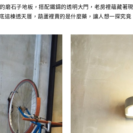
的磨石子地板，搭配鐵鑄的透明大門，老房裡蘊藏著
底這棟透天厝，葫蘆裡賣的是什麼藥，讓人想一探究竟