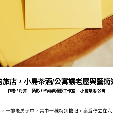
的旅店，小島茶酒/公寓讓老屋與藝術
作者 / 丹菲
攝影 / 卓爾群攝影工作室
小島茶酒/公寓
旁，一排老房子中，其中一棟特別搶眼，高聳佇立在六