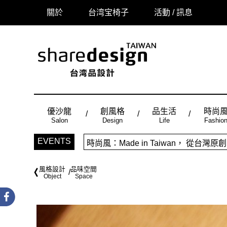
關於
台湾宝椅子
活動 / 訊息
優沙龍
創風格
品生活
時尚
Salon
Design
Life
Fashio
「品味設計，美好相遇」sharedes
EVENTS
時尚風：Made in Taiwan， 
風格設計
品味空間
Object
Space