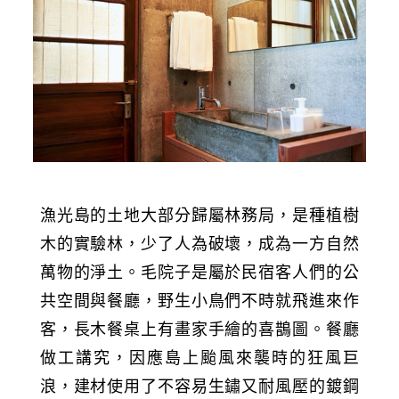
漁光島的土地大部分歸屬林務局，是種植樹
木的實驗林，少了人為破壞，成為一方自然
萬物的淨土。毛院子是屬於民宿客人們的公
共空間與餐廳，野生小鳥們不時就飛進來作
客，長木餐桌上有畫家手繪的喜鵲圖。餐廳
做工講究，因應島上颱風來襲時的狂風巨
浪，建材使用了不容易生鏽又耐風壓的鍍鋼