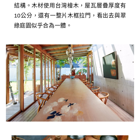
結構。木材使用台灣檜木，屋瓦層疊厚度有
10公分，還有一整片木框拉門，看出去與翠
綠庭園似乎合為一體。