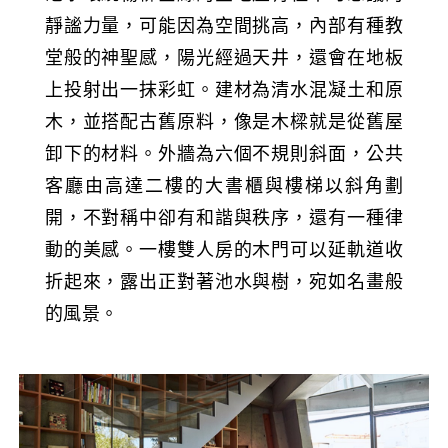
靜謐力量，可能因為空間挑高，內部有種教
堂般的神聖感，陽光經過天井，還會在地板
上投射出一抹彩虹。建材為清水混凝土和原
木，並搭配古舊原料，像是木樑就是從舊屋
卸下的材料。外牆為六個不規則斜面，公共
客廳由高達二樓的大書櫃與樓梯以斜角劃
開，不對稱中卻有和諧與秩序，還有一種律
動的美感。一樓雙人房的木門可以延軌道收
折起來，露出正對著池水與樹，宛如名畫般
的風景。