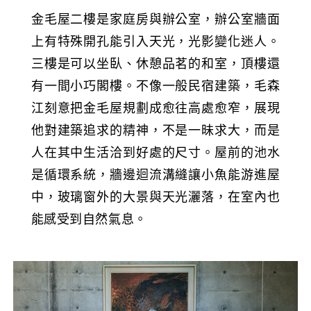
金毛屋二樓是家庭房與辦公室，辦公室牆面
上有特殊開孔能引入天光，光影變化迷人。
三樓是可以坐臥、休憩品茗的和室，頂樓還
有一間小巧閣樓。不像一般民宿建築，毛森
江刻意把金毛屋規劃成愈往高處愈窄，展現
他對建築追求的精神，不是一昧求大，而是
人在其中生活洽到好處的尺寸。屋前的池水
是循環系統，牆邊迴流溝縫讓小魚能游進屋
中，玻璃窗外的大景與天光灑落，在室內也
能感受到自然氣息。