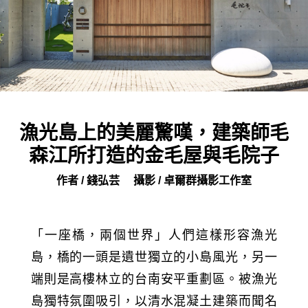
漁光島上的美麗驚嘆，建築師毛
森江所打造的金毛屋與毛院子
作者 / 錢弘芸
攝影 / 卓爾群攝影工作室
「一座橋，兩個世界」人們這樣形容漁光
島，橋的一頭是遺世獨立的小島風光，另一
端則是高樓林立的台南安平重劃區。被漁光
島獨特氛圍吸引，以清水混凝土建築而聞名