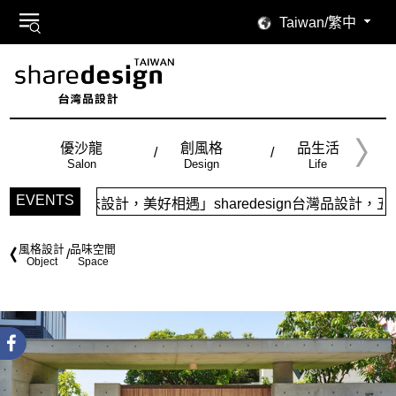
Taiwan/繁中
優沙龍
創風格
品生活
Salon
Design
Life
EVENTS
，美好相遇」sharedesign台灣品設計，五大特色主題，簡
風格設計
品味空間
Object
Space