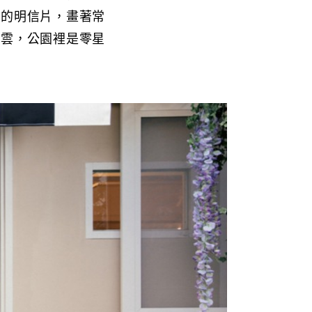
畫的明信片，畫著常
有雲，公園裡是零星