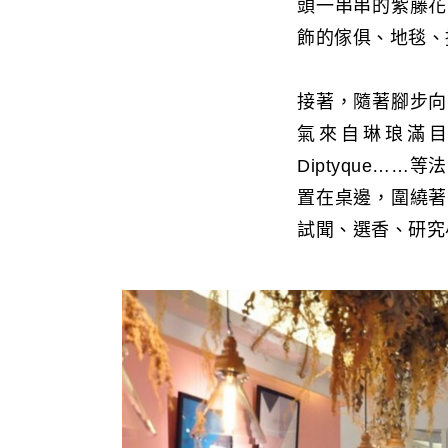
頭一串串的紫藤花
飾的傢俱、地毯、
接著，隨著腳步向
氣來自琳琅滿目的香氛
Diptyque
置在桌邊，圍繞著
試聞、選香、研究