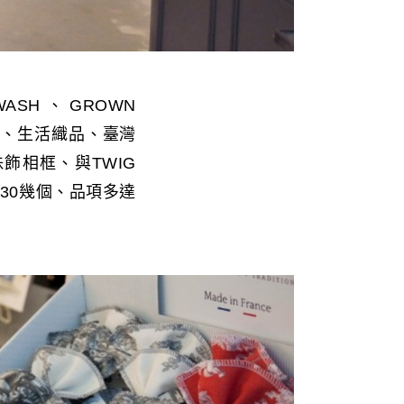
ASH、GROWN
品、生活織品、臺灣
珠飾相框、與TWIG
有30幾個、品項多達