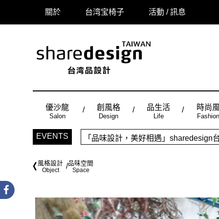
關於
台湾宝椅子
活動 / 訊息
優沙龍
創風格
品生活
時尚
Salon
Design
Life
Fashio
「品味設計，美好相遇」sharedes
EVENTS
時尚風：Made in Taiwan， 
風格設計
品味空間
Object
Space