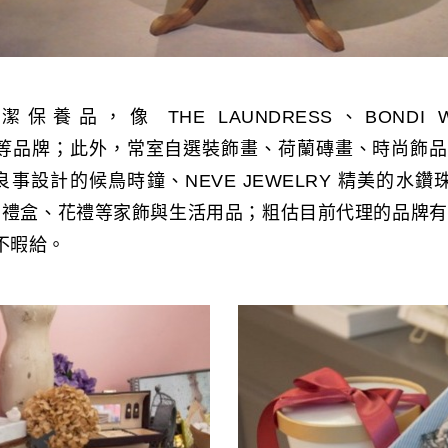
養品，像 THE LAUNDRESS、BONDI W
T……等品牌；此外，常室自選裝飾畫、荷蘭磚畫、時尚飾
hi良事設計的候鳥時鐘、NEVE JEWELRY 精美的水鑽
合作的禮盒、花禮等家飾與生活用品；粗估目前代理的品牌
不暇給。