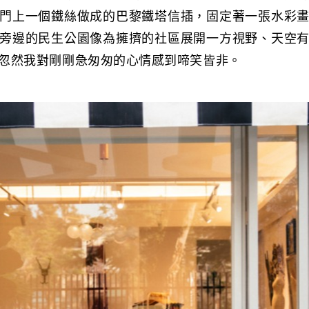
門上一個鐵絲做成的巴黎鐵塔信插，固定著一張水彩
旁邊的民生公園像為擁擠的社區展開一方視野、天空
忽然我對剛剛急匆匆的心情感到啼笑皆非。