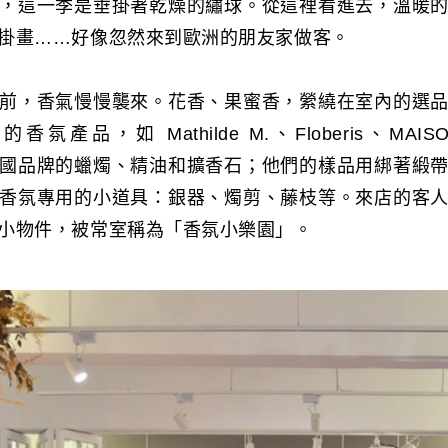
，這一季是垂掛著乾燥的繡球。從這裡看進去，溫暖
掛畫……好像忽然來到歐洲的朋友家做客。
前，香氣慢慢襲來。花香、果蜜香，縈繞在室內的選
產品，如 Mathilde M.、Floberis、MAISON
……等法國品牌的蠟燭、精油和擴香石；他們的樣品用綁著緞
香氛專用的小道具：銀器、燭剪、藤枝等。來店的客
小物件，被常室稱為「香氛小樂園」。