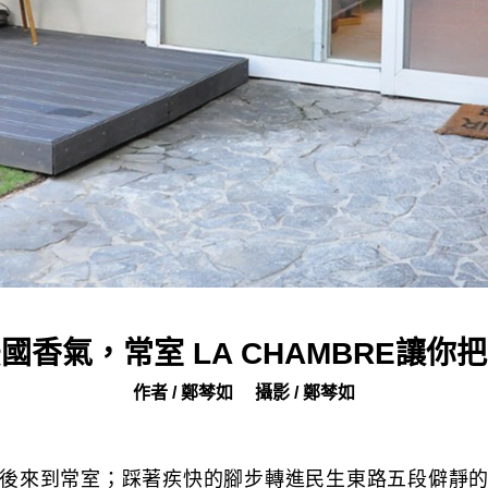
國香氣，常室 LA CHAMBRE讓你
作者 / 鄭棽如
攝影 / 鄭棽如
後來到常室；踩著疾快的腳步轉進民生東路五段僻靜