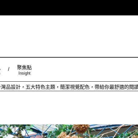
風
聚焦點
n
Insight
ign台灣品設計，五大特色主題，簡潔視覺配色，帶給你最舒適的閱
從台灣原創時尚，領略潮流趨勢，體現個人穿搭品味。