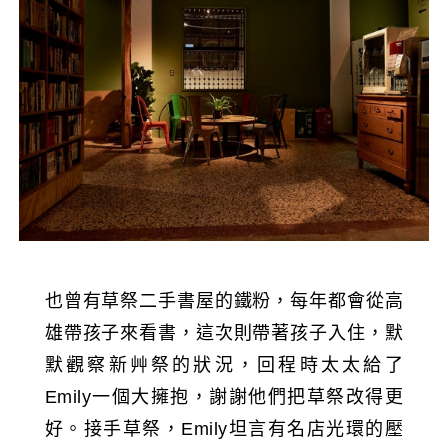
也曾有草祭二手書屋的鐵粉，每年都會從高
雄帶孩子來看書，這次則帶著孩子入住，默
默觀察新艸祭的狀況，回程時太太給了
Emily一個大擁抱，謝謝他們把草祭改得更
好。接手草祭，Emily坦言有名店光環的壓