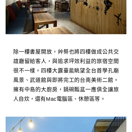
除一樓書屋開放，艸祭也將四樓做成公共交
誼廳留給客人，與追求坪效利益的旅宿空間
很不一樣。四樓大露臺能眺望全台首學孔廟
風景、武道館與即將完工的台南美術二館。
擁有中島的大廚房，鍋碗瓢盆一應俱全讓旅
人自炊，還有Mac電腦區、休憩區等。