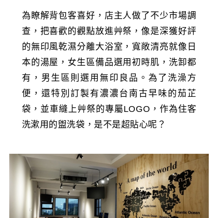
為瞭解背包客喜好，店主人做了不少市場調
查，把喜歡的觀點放進艸祭，像是深獲好評
的無印風乾濕分離大浴室，寬敞清亮就像日
本的湯屋，女生區備品選用初時肌，洗卸都
有，男生區則選用無印良品。為了洗澡方
便，還特別訂製有濃濃台南古早味的茄芷
袋，並車縫上艸祭的專屬LOGO，作為住客
洗漱用的盥洗袋，是不是超貼心呢？