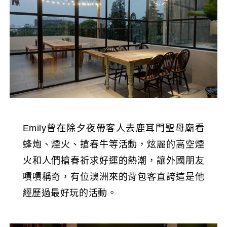
E
mily曾在除夕夜帶客人去鹿耳門聖母廟看
蜂炮、煙火、搶春牛等活動，炫麗的高空煙
火和人們搶春祈求好運的熱潮，讓外國朋友
嘖嘖稱奇，有位澳洲來的背包客直誇這是他
經歷過最好玩的活動。