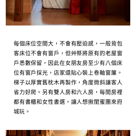
每個床位空間大，不會有壓迫感，一般背包
客床位不會有窗戶，但艸祭將原有的老屋窗
戶悉數保留，因此在女朋友房至少有八個床
位有窗戶採光，店家還貼心裝上卷軸窗簾。
梯子以厚實舊枕木再製作，角度微斜讓客人
省力好爬。另有雙人房和六人房，每間房裡
都有書櫃和女性書選，讓人想揪閨蜜團來府
城玩。