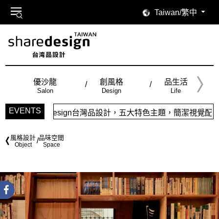
Taiwan/繁中
優沙龍
創風格
品生活
Salon
Design
Life
EVENTS
sign台灣品設計，五大特色主題，簡潔視覺配色，帶給你最舒適的
風格設計
品味空間
Object
Space