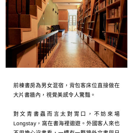
前棟書房為男女混宿，背包客床位直接做在
大片書牆內，視覺美感令人驚豔。
對文青書蟲而言太對胃口，不妨來場
Longstay，窩在書海裡遨遊。外國客人來也
不用擔心沒書看，一樓有一整牆外文書與日