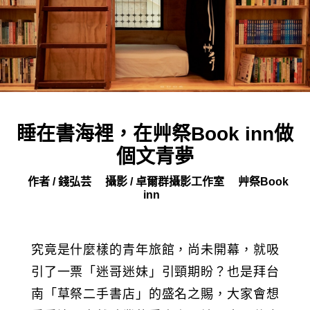
睡在書海裡，在艸祭Book inn做
個文青夢
作者 / 錢弘芸
攝影 / 卓爾群攝影工作室
艸祭Book
inn
究竟是什麼樣的青年旅館，尚未開幕，就吸
引了一票「迷哥迷妹」引頸期盼？也是拜台
南「草祭二手書店」的盛名之賜，大家會想