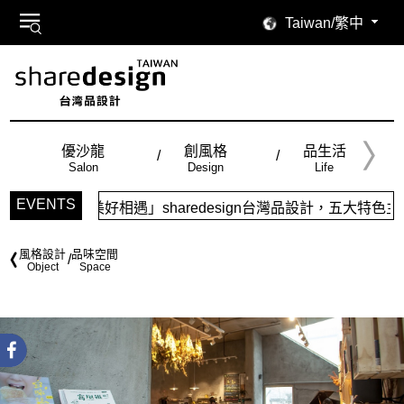
Taiwan/繁中
優沙龍
創風格
品生活
Salon
Design
Life
EVENTS
相遇」sharedesign台灣品設計，五大特色主題，簡潔視覺
風格設計
品味空間
Object
Space