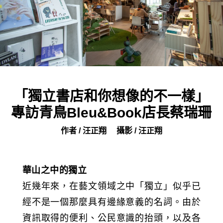
「獨立書店和你想像的不一樣」
專訪青鳥Bleu&Book店長蔡瑞珊
作者 / 汪正翔
攝影 / 汪正翔
華山之中的獨立
近幾年來，在藝文領域之中「獨立」似乎已
經不是一個那麼具有邊緣意義的名詞。由於
資訊取得的便利、公民意識的抬頭，以及各