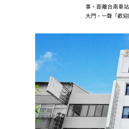
事。距離台南車站
大門，一聲「歡迎