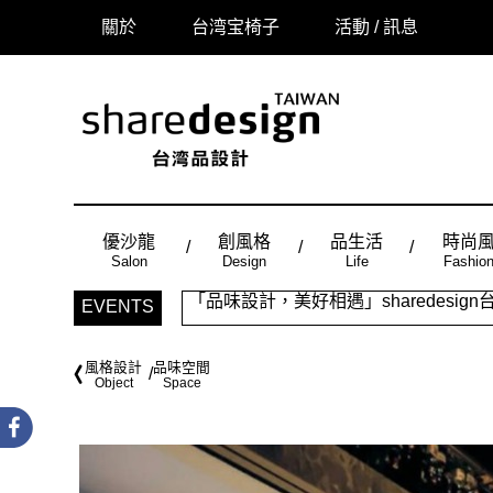
關於
台湾宝椅子
活動 / 訊息
優沙龍
創風格
品生活
時尚
Salon
Design
Life
Fashio
「品味設計，美好相遇」sharedes
EVENTS
時尚風：Made in Taiwan， 
風格設計
品味空間
Object
Space