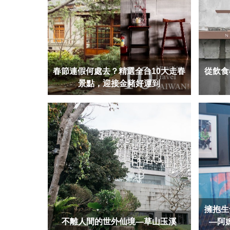
春節連假何處去？精選全台10大走春
從飲食
景點，迎接金豬好運到
擁抱生
不離人間的世外仙境—草山玉溪
—阿