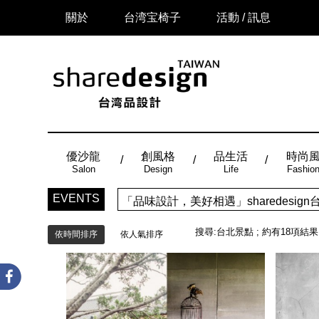
關於
台湾宝椅子
活動 / 訊息
優沙龍
創風格
品生活
時尚
Salon
Design
Life
Fashio
「品味設計，美好相遇」sharedes
EVENTS
時尚風：Made in Taiwan， 
搜尋:
台北景點
; 約有
18
項結果
依時間排序
依人氣排序