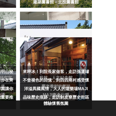
建築圖書館－北投圖書館
陽明山秘
來呷冰！到院長家做客，走訪孫運璿
覺研究室
科技．人文紀念館
漫步在齊
不曾褪色的回憶，到四四南村感受懷
之道
舊老眷村的氣味
禪園讓你
洋溢異國風情，大人的遊樂場MAJI
泡湯
MAJI集食行樂
的重要推
品味歷史痕跡，走訪剝皮寮歷史街區
體驗懷舊氛圍