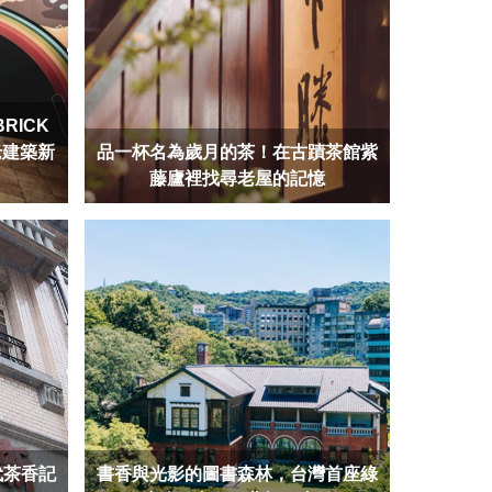
RICK
的老建築新
品一杯名為歲月的茶！在古蹟茶館紫
藤廬裡找尋老屋的記憶
代茶香記
書香與光影的圖書森林，台灣首座綠