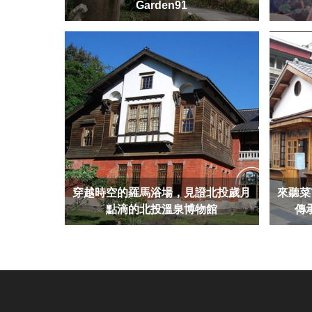
Garden91
穿越時空的羅馬浴場，見證北投歲月
來聽菜
點滴的北投溫泉博物館
傳