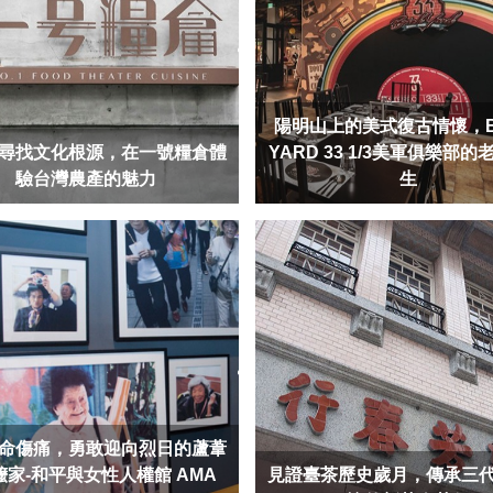
陽明山上的美式復古情懷，B
尋找文化根源，在一號糧倉體
YARD 33 1/3美軍俱樂部
驗台灣農產的魅力
生
命傷痛，勇敢迎向烈日的蘆葦
嬤家-和平與女性人權館 AMA
見證臺茶歷史歲月，傳承三