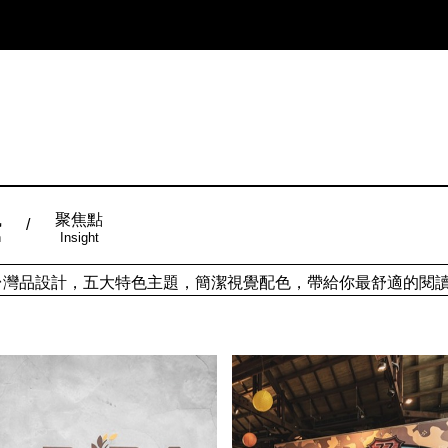
風
聚焦點
n
Insight
ign台灣品設計，五大特色主題，簡潔視覺配色，帶給你最舒適的閱
從台灣原創時尚，領略潮流趨勢，體現個人穿搭品味。