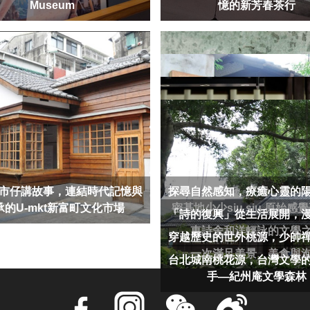
Museum
憶的新芳春茶行
市仔講故事，連結時代記憶與
探尋自然感知，療癒心靈的
承的U-mkt新富町文化市場
密基地少少siu siu 原始感
「詩的復興」從生活展開，
東詩舍和洋輕詠的文學
穿越歷史的世外桃源，少帥
一次滿足美景、美食與
台北城南桃花源，台灣文學
手—紀州庵文學森林