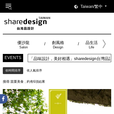
Taiwan/繁中
優沙龍
創風格
品生活
Salon
Design
Life
EVENTS
「品味設計，美好相遇」sharedesign台灣
依時間排序
依人氣排序
搜尋:
苗栗美食
; 約有
6
項結果