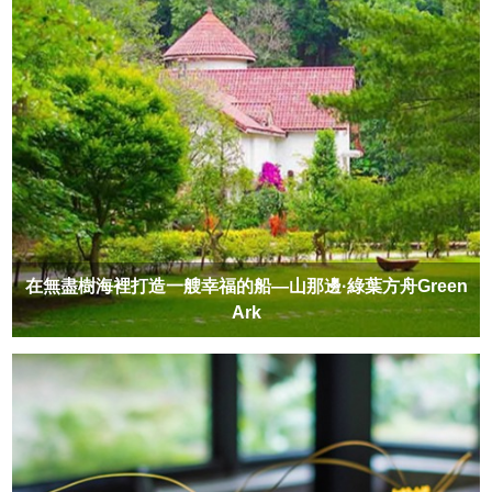
在無盡樹海裡打造一艘幸福的船—山那邊·綠葉方舟Green
Ark