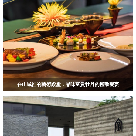
在山城裡的藝術殿堂，品味富貴牡丹的極致饗宴