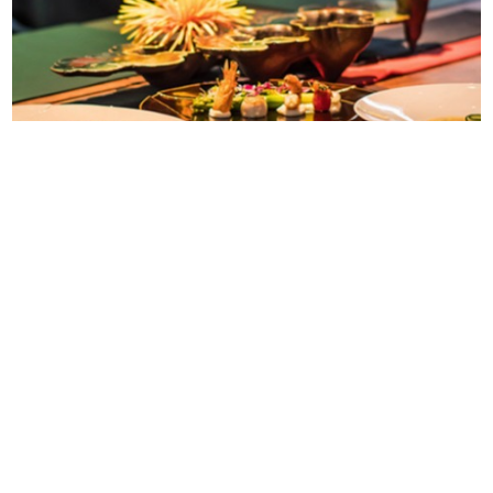
在山城裡的藝術殿堂，品味富貴牡丹的極致饗宴