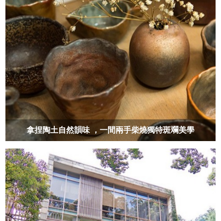
拿捏陶土自然韻味 ，一間兩手柴燒獨特斑斕美學