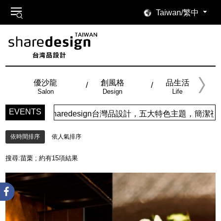
Taiwan/繁中
優沙龍
創風格
品生活
Salon
Design
Life
EVENTS
edesign台灣品設計，五大特色主題，簡潔視覺配色，帶給你最
依時間排序
依人氣排序
搜尋:
苗栗
; 約有
15
項結果