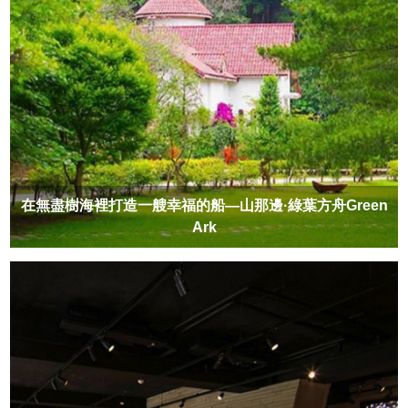
在無盡樹海裡打造一艘幸福的船—山那邊·綠葉方舟Green
Ark