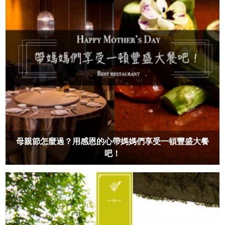
母親節怎麼過？用感恩的心帶媽媽們享受一頓豐盛大餐
吧！