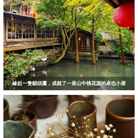
緣起一隻貓頭鷹，成就了一座山中桃花源的卓也小屋