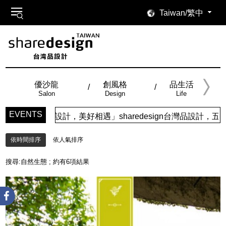
Taiwan/繁中
優沙龍
創風格
品生活
Salon
Design
Life
EVENTS
「品味設計，美好相遇」sharedesign台灣品設計，五大特
依時間排序
依人氣排序
搜尋:
自然生態
; 約有
6
項結果