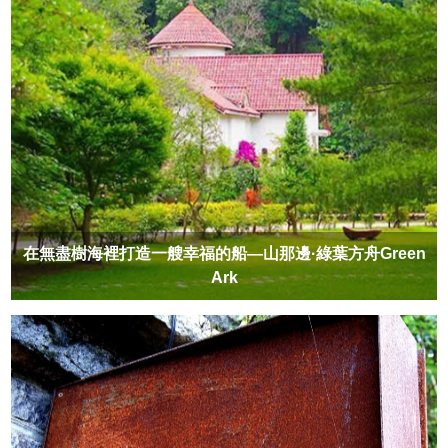
在無盡樹海裡打造一艘幸福的船—山那邊·綠葉方舟Green
Ark