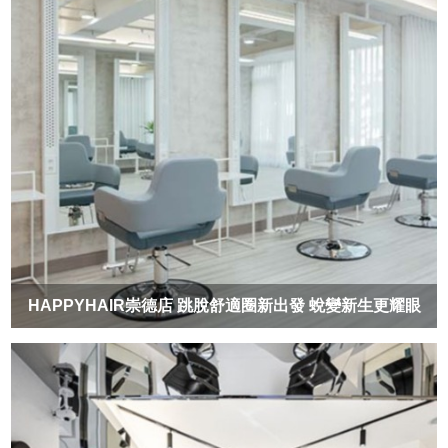
HAPPYHAIR崇德店 跳脫舒適圈新出發 蛻變新生更耀眼