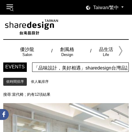
Taiwan/繁中
優沙龍
創風格
品生活
Salon
Design
Life
EVENTS
「品味設計，美好相遇」sharedesign台灣品設計，五大特
依時間排序
依人氣排序
搜尋:
當代椅
; 約有
12
項結果