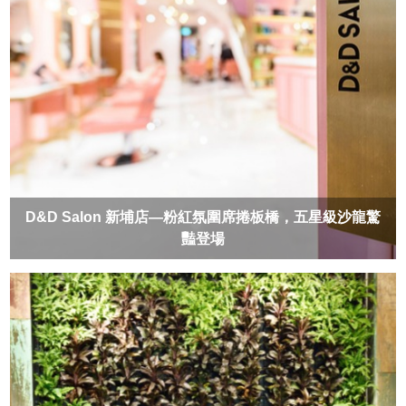
D&D Salon 新埔店—粉紅氛圍席捲板橋，五星級沙龍驚
豔登場