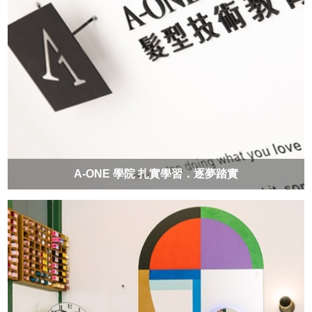
A-ONE 學院 扎實學習．逐夢踏實