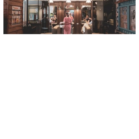
單純剪閃亮復古登場，用一把剪刀 剪出幸福人情味