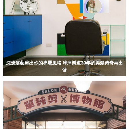
沈號髮藝剪出你的專屬風格 津津樂道30年的美髮傳奇再出
發