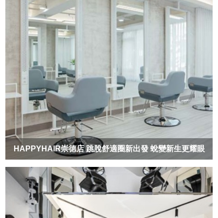
HAPPYHAIR崇德店 跳脫舒適圈新出發 蛻變新生更耀眼