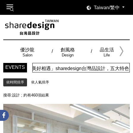
Taiwan/繁中
優沙龍
創風格
品生活
Salon
Design
Life
EVENTS
好相遇」sharedesign台灣品設計，五大特色主題，簡潔視
依時間排序
依人氣排序
搜尋:
設計
; 約有
460
項結果