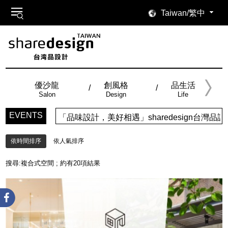
Taiwan/繁中
優沙龍
創風格
品生活
Salon
Design
Life
EVENTS
品味設計，美好相遇」sharedesign台灣品設計，五大特色
依時間排序
依人氣排序
搜尋:
複合式空間
; 約有
20
項結果