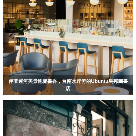
伴著運河美景飽覽書香，台南水岸旁的Ubuntu烏邦圖書
店