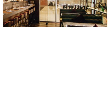
國家戲劇院的華麗轉身，戲台咖讓你看完表演還能喝杯咖
啡！