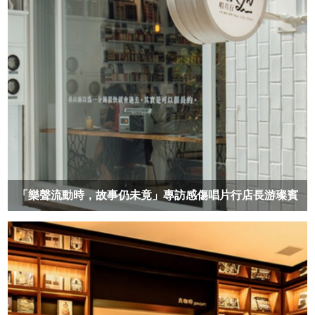
「樂聲流動時，故事仍未竟」專訪感傷唱片行店長游璨賓