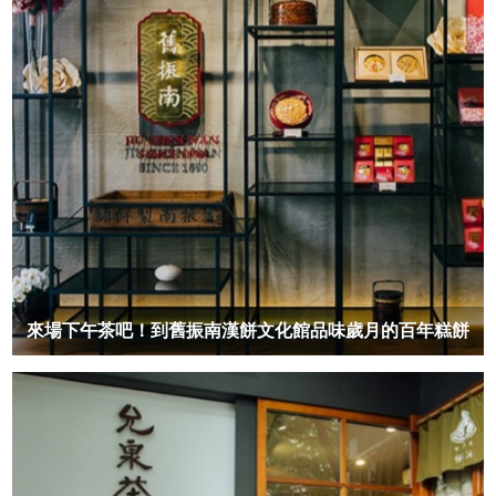
來場下午茶吧！到舊振南漢餅文化館品味歲月的百年糕餅