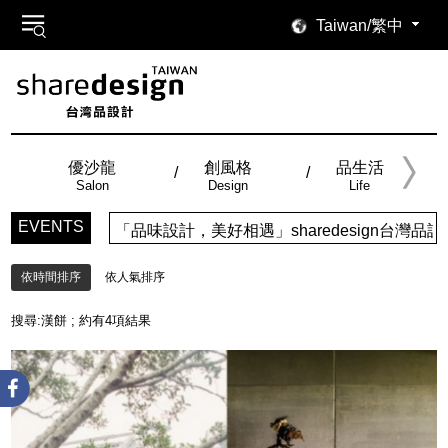
Taiwan/繁中
優沙龍
創風格
品生活
Salon
Design
Life
EVENTS
「品味設計，美好相遇」sharedesign台
依時間排序
依人氣排序
搜尋:
漢餅
; 約有
4
項結果