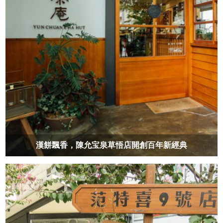
漢餅飄香，陳允宝泉草悟店開創百年新經典