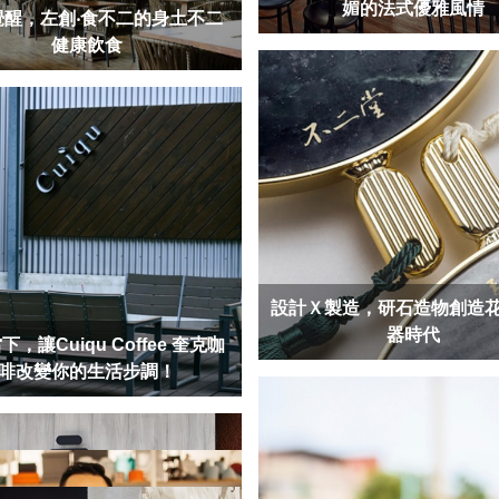
媚的法式優雅風情
覺醒，左創‧食不二的身土不二
健康飲食
設計Ｘ製造，研石造物創造
器時代
，讓Cuiqu Coffee 奎克咖
啡改變你的生活步調！