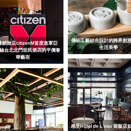
傳統工藝結合設計的跨界創
鎖旅店citizenM首度進軍亞
生活美學
驗台北北門世民酒店的平價奢
華藝宿
感受Hôtel de L'eau 留飯