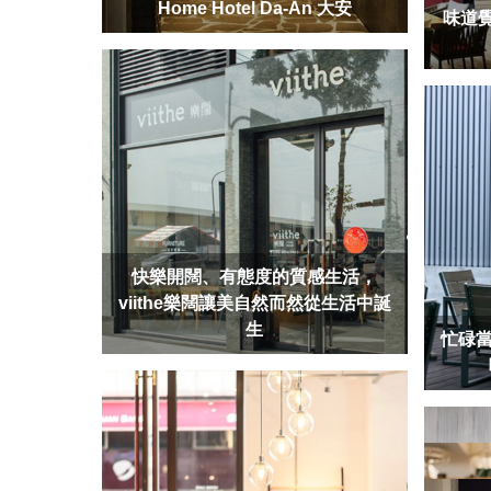
Home Hotel Da-An 大安
味道
快樂開闊、有態度的質感生活，
viithe樂闊讓美自然而然從生活中誕
生
忙碌當下