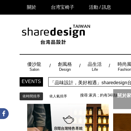
關於
台湾宝椅子
活動 / 訊息
優沙龍
創風格
品生活
時尚
Salon
Design
Life
Fashio
「品味設計，美好相遇」sharedes
EVENTS
時尚風：Made in Taiwan， 
搜尋:
家具
; 約有
34
項結果
關於家
依時間排序
依人氣排序