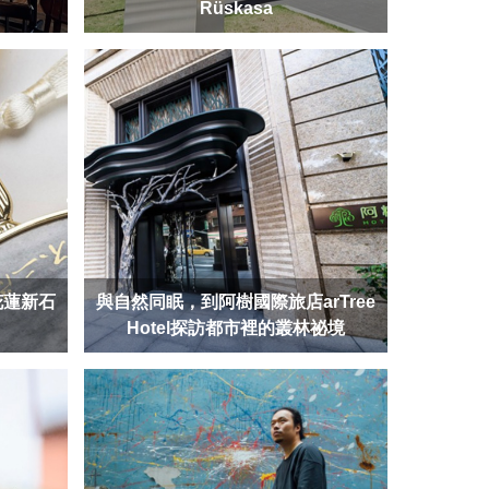
Rüskasa
花蓮新石
與自然同眠，到阿樹國際旅店arTree
Hotel探訪都市裡的叢林祕境