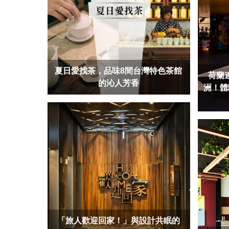
夏日愛找茶，品味8間台灣特色茶館
荷蘭連
的沁人芳香
洲！體
「旅人歡迎回家！」與設計共眠的