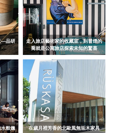
意—品研
走入旅店藝術家的收藏室，到冒煙的
喬就是公寓旅店探索未知的驚喜
店如水般嫵
在歲月裡芳香的北歐風無垢木家具