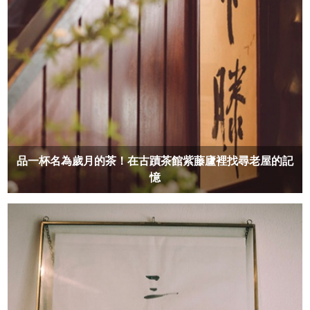
品一杯名為歲月的茶！在古蹟茶館紫藤廬裡找尋老屋的記
憶