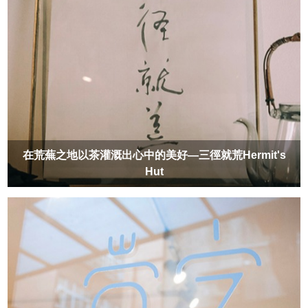
在荒蕪之地以茶灌溉出心中的美好—三徑就荒Hermit's
Hut