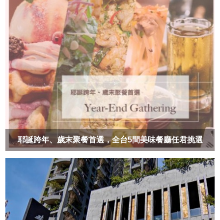
耶誕跨年、歲末聚餐首選，全台5間美味餐廳任君挑選