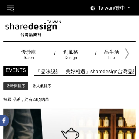
Taiwan/繁中
優沙龍
創風格
品生活
Salon
Design
Life
EVENTS
「品味設計，美好相遇」sharedesign台灣品設計，五大
依時間排序
依人氣排序
搜尋:
品茗
; 約有
28
項結果