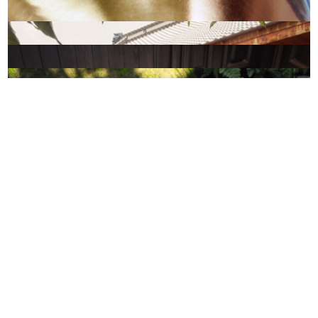
老料亭新生，十八卯茶屋绽放出台茶文化芳味
見證臺茶歷史歲月，傳承三代茶香記憶的新芳春茶行
找回樸實單純的台灣記憶，淡水天光─阿原首家複合式概
念店
漁光島上的美麗驚嘆，建築師毛森江所打造的金毛屋與毛
客服信箱: sd@tpc-hair.com
院子
堅持以茶為本，ATC泡出品茗新意與心意(已搬家)
隱私權政策
使用條款
網站地圖
色彩瑰麗、變化無窮，鏨工房 ZAN DESIGN的琺瑯工藝
Copyright © 2017 Taiwan Proud Chairs Co., Ltd. All right reserved.
建築與技藝的完美融合—台中道禾六藝文化館
台茶年輕化，永心鳳茶Yonshin Tea & Cake Selection