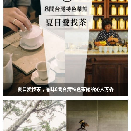
夏日愛找茶，品味8間台灣特色茶館的沁人芳香